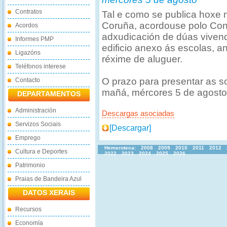
Contratos
Tal e como se publica hoxe n
Coruña, acordouse polo Conc
Acordos
adxudicación de dúas vivend
Informes PMP
edificio anexo ás escolas, a
Ligazóns
réxime de aluguer.
Teléfonos interese
O prazo para presentar as so
Contacto
mañá, mércores 5 de agosto
DEPARTAMENTOS
Administración
Descargas asociadas
Servizos Sociais
[Descargar]
Emprego
Hemeroteca:
2008
2009
2010
2011
2012
Cultura e Deportes
2022
2023
2024
2025
2026
Patrimonio
Praias de Bandeira Azul
DATOS XERAIS
Recursos
Economía