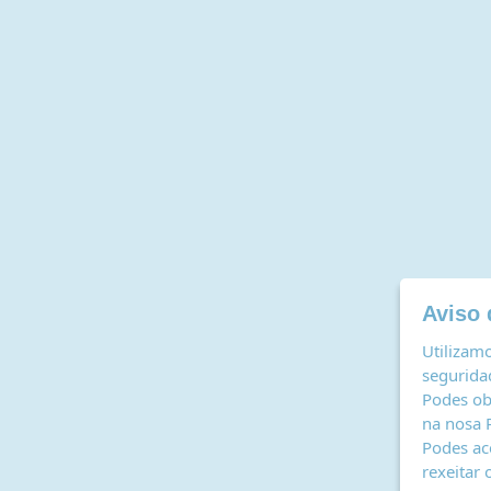
Aviso 
Utilizamo
seguridad
Podes ob
na nosa
Podes ac
rexeitar 