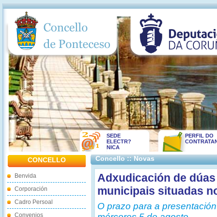
SEDE
PERFIL DO
ELECTR?
CONTRATA
NICA
Concello :: Novas
CONCELLO
Adxudicación de dúas 
Benvida
municipais situadas no
Corporación
Cadro Persoal
O prazo para a presentación
Convenios
mércores 5 de agosto