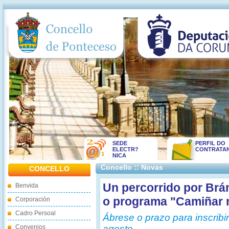
SEDE
PERFIL DO
ELECTR?
CONTRATA
NICA
Concello :: Novas
CONCELLO
Un percorrido por Brá
Benvida
o programa "Camiñar n
Corporación
Cadro Persoal
Ábrese o prazo para inscrib
Convenios
agosto