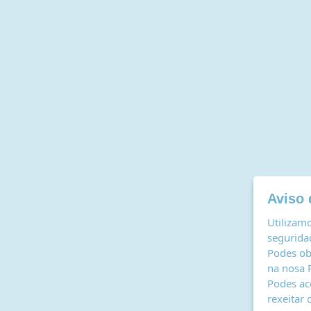
Aviso 
Utilizamo
seguridad
Podes ob
na nosa
Podes ac
rexeitar 