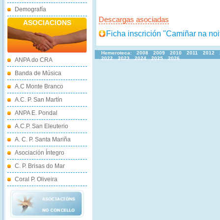
Demografía
Descargas asociadas
ASOCIACIONS
Ficha inscrición "Camiñar na noi
Hemeroteca:
2008
2009
2010
2011
2012
2022
2023
2024
2025
2026
ANPA do CRA
Banda de Música
A.C Monte Branco
A.C. P. San Martín
ANPA E. Pondal
A.C.P. San Eleuterio
A. C. P. Santa Mariña
Asociación Íntegro
C. P. Brisas do Mar
Coral P. Oliveira