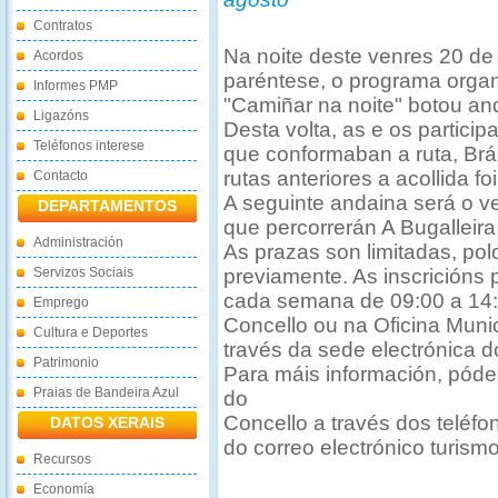
Contratos
Na noite deste venres 20 d
Acordos
paréntese, o programa orga
Informes PMP
"Camiñar na noite" botou an
Ligazóns
Desta volta, as e os partici
Teléfonos interese
que conformaban a ruta, Brá
rutas anteriores a acollida foi
Contacto
A seguinte andaina será o v
DEPARTAMENTOS
que percorrerán A Bugalleira
Administración
As prazas son limitadas, pol
Servizos Sociais
previamente. As inscricións 
cada semana de 09:00 a 14:0
Emprego
Concello ou na Oficina Muni
Cultura e Deportes
través da sede electrónica 
Patrimonio
Para máis información, póde
Praias de Bandeira Azul
do
Concello a través dos teléf
DATOS XERAIS
do correo electrónico turi
Recursos
Economía