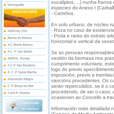
eucaliptos, ...) nunha franx
Demografía
especies do Anexo I (Carballos
ASOCIACIONS
- Camiños.
En solo urbano, de núcleo ru
- Roza no caso de existenci
ANPA do CRA
- Poda e rareo do estrato ar
Banda de Música
horizontal e vertical da vexe
A.C Monte Branco
A.C. P. San Martín
Se as persoas responsables 
xestión da biomasa nos praz
ANPA E. Pondal
cumprimento voluntario, est
A.C.P. San Eleuterio
logo do previo apercibiment
A. C. P. Santa Mariña
imposición, previo a tramita
Asociación Íntegro
sancións procedentes. Os cu
serán repercutidos, se é o 
C. P. Brisas do Mar
procedendo, de ser o caso, 
Coral P. Oliveira
ocasionen ao Concello a tr
Información máis detallada n