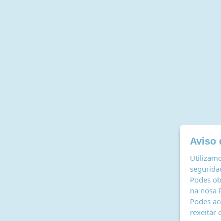
Aviso 
Utilizamo
seguridad
Podes ob
na nosa
Podes ac
rexeitar 