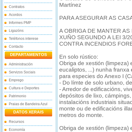
Martínez
Contratos
Acordos
PARA ASEGURAR AS CASA
Informes PMP
A OBRIGA DE MANTER AS 
Ligazóns
XUÑO SEGUNDO A LEI 3/
Teléfonos interese
CONTRA INCENDIOS FORE
Contacto
DEPARTAMENTOS
En solo rústico:
Obriga de xestión (limpeza) e
Administración
eucaliptos, ...) nunha franx
Servizos Sociais
para especies do Anexo I (Carb
Emprego
- Do límte de solo urbano, de
Cultura e Deportes
- Arredor de edificacións, vi
depósitos de lixo, cámpings,
Patrimonio
instalacións industriais sit
Praias de Bandeira Azul
monte ou de edificacións ill
DATOS XERAIS
metros do monte.
Recursos
Obriga de xestión (limpeza) e
Economía