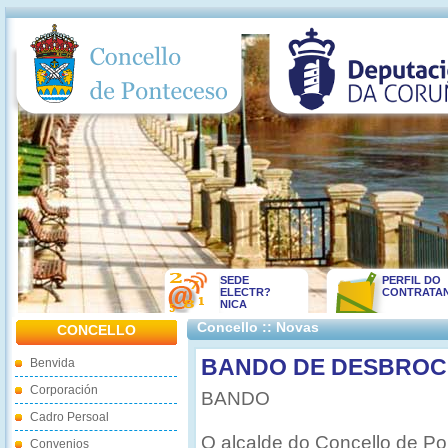
SEDE
PERFIL DO
ELECTR?
CONTRATA
NICA
Concello :: Novas
CONCELLO
BANDO DE DESBROCE
Benvida
Corporación
BANDO
Cadro Persoal
O alcalde do Concello de P
Convenios