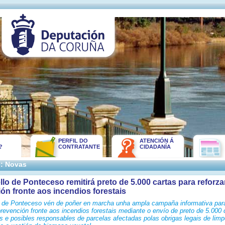
PERFIL DO
ATENCIÓN Á
?
CONTRATANTE
CIDADANÍA
:: Novas
lo de Ponteceso remitirá preto de 5.000 cartas para reforza
ón fronte aos incendios forestais
 de Ponteceso vén de poñer en marcha unha ampla campaña informativa par
prevención fronte aos incendios forestais mediante o envío de preto de 5.000 
es e posibles responsables de parcelas afectadas polas obrigas legais de lim