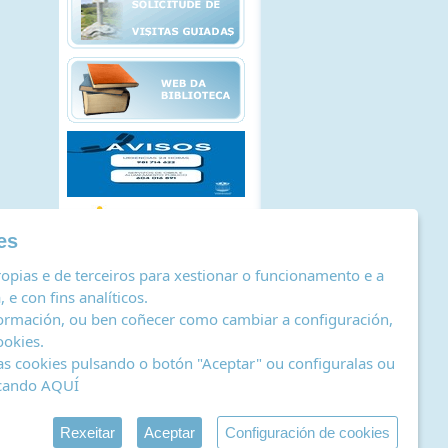
es
opias e de terceiros para xestionar o funcionamento e a
 e con fins analíticos.
ormación, ou ben coñecer como cambiar a configuración,
ookies
.
as cookies pulsando o botón "Aceptar" ou configuralas ou
icando
AQUÍ
stro de actividades de tratamento
|
RSS
by Abertal
Rexeitar
Aceptar
Configuración de cookies