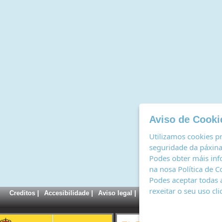
Aviso de Cooki
Utilizamos cookies pr
seguridade da páxina,
Podes obter máis inf
na nosa
Política de C
Podes aceptar todas 
rexeitar o seu uso cl
Creditos
|
Accesibilidade
|
Aviso legal
|
Política de cookies
|
Rexi