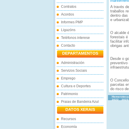
mantemento
Contratos
A través d
traballos 
Acordos
dentro das
e urbanizab
Informes PMP
Ligazóns
O alcalde 
forestais 
Teléfonos interese
facilitar 
Contacto
obrigas ant
DEPARTAMENTOS
Desde o go
Administración
preventivo 
infraestrut
Servizos Sociais
Emprego
O Concello
parcelas en
Cultura e Deportes
do risco de
Patrimonio
Hemeroteca
2022
2023
Praias de Bandeira Azul
DATOS XERAIS
Recursos
Economía