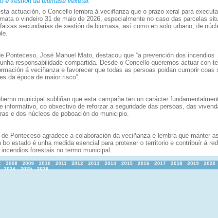
 e xestión da biomasa vexetal.
esta actuación, o Concello lembra á veciñanza que o prazo xeral para executa
remata o vindeiro 31 de maio de 2026, especialmente no caso das parcelas si
 faixas secundarias de xestión da biomasa, así como en solo urbano, de núcle
le.
de Ponteceso, José Manuel Mato, destacou que “a prevención dos incendios
é unha responsabilidade compartida. Desde o Concello queremos actuar con t
información á veciñanza e favorecer que todas as persoas poidan cumprir coas
es da época de maior risco”.
berno municipal subliñan que esta campaña ten un carácter fundamentalmen
e informativo, co obxectivo de reforzar a seguridade das persoas, das vivend
uras e dos núcleos de poboación do municipio.
 de Ponteceso agradece a colaboración da veciñanza e lembra que manter a
 bo estado é unha medida esencial para protexer o territorio e contribuír á re
 incendios forestais no termo municipal.
:
2008
2009
2010
2011
2012
2013
2014
2015
2016
2017
2018
2019
2020
2024
2025
2026