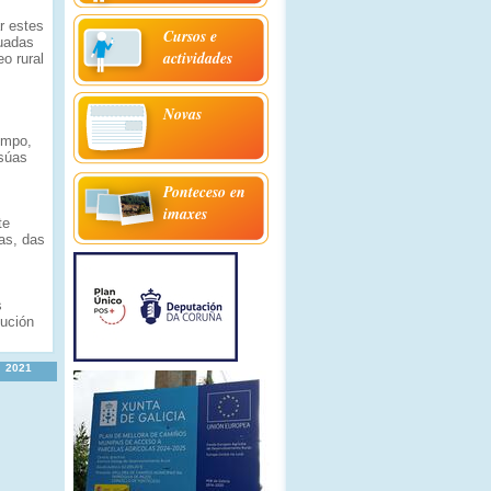
r estes
Cursos e
tuadas
actividades
o rural
Novas
empo,
 súas
Ponteceso en
imaxes
te
as, das
s
dución
2021