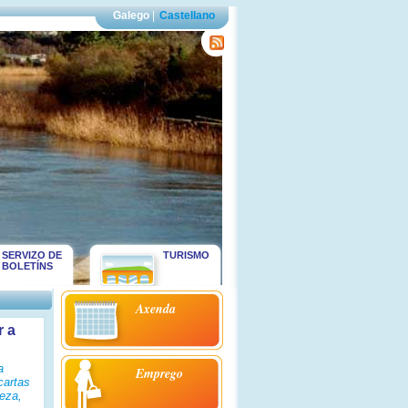
Galego
|
Castellano
SERVIZO DE
TURISMO
BOLETÍNS
Axenda
r a
a
Emprego
cartas
peza,