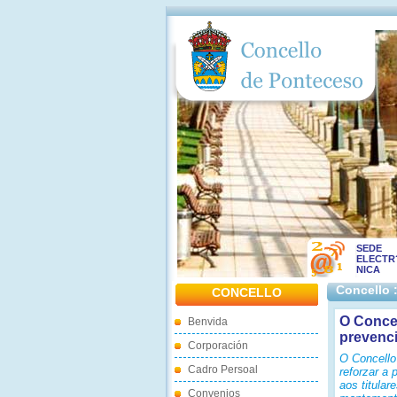
SEDE
ELECTR
NICA
Concello 
CONCELLO
O Concel
Benvida
prevenci
Corporación
O Concello
Cadro Persoal
reforzar a 
aos titular
Convenios