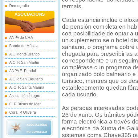
termais.
Demografía
ASOCIACIONS
Cada estancia inclúe o alo
de pensión completa en habi
coa posibilidade de optar a 
ANPA do CRA
un suplemento se o hotel di
Banda de Música
sanitario, o programa cobre
chegada para prescribir as a
A.C Monte Branco
correspondente e un seguim
A.C. P. San Martín
complétase cun programa de
ANPA E. Pondal
organizado polo balneario e 
A.C.P. San Eleuterio
turístico, mentres que os de
establecemento quedan fóra
A. C. P. Santa Mariña
cada usuario.
Asociación Íntegro
C. P. Brisas do Mar
As persoas interesadas poder
Coral P. Oliveira
26 de xuño. Os trámites pód
forma electrónica a través do
electrónica da Xunta de Gal
sistemas coma Chave365 ou ce