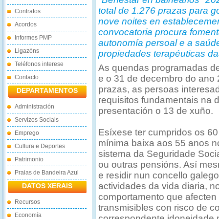
total de 1.276 prazas para g
Contratos
nove noites en estableceme
Acordos
convocatoria procura foment
Informes PMP
autonomía persoal e a saúd
Ligazóns
propiedades terapéuticas da
Teléfonos interese
As quendas programadas des
e o 31 de decembro do ano 
Contacto
prazas, as persoas interesa
DEPARTAMENTOS
requisitos fundamentais na 
Administración
presentación o 13 de xuño.
Servizos Sociais
Esíxese ter cumpridos os 60
Emprego
mínima baixa aos 55 anos no
Cultura e Deportes
sistema da Seguridade Social
Patrimonio
ou outras pensións. Así mes
Praias de Bandeira Azul
e residir nun concello galeg
actividades da vida diaria, no
DATOS XERAIS
comportamento que afecten 
Recursos
transmisibles con risco de c
Economía
correspondente idoneidade m