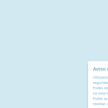
Aviso 
Utilizamo
seguridad
Podes ob
na nosa
Podes ac
rexeitar 