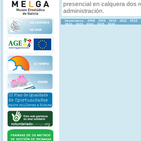
presencial en calquera dos re
administración.
Hemeroteca:
2008
2009
2010
2011
2012
2022
2023
2024
2025
2026