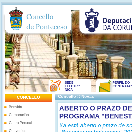
SEDE
PERFIL DO
ELECTR?
CONTRATA
NICA
Concello :: Novas
CONCELLO
ABERTO O PRAZO DE
Benvida
PROGRAMA "BENESTA
Corporación
Cadro Persoal
Xa está aberto o prazo de so
Convenios
"Benestar en balnearios" 202