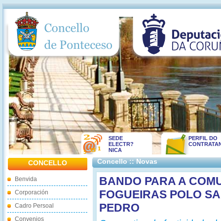
SEDE
PERFIL DO
ELECTR?
CONTRATA
NICA
Concello :: Novas
CONCELLO
BANDO PARA A COMU
Benvida
FOGUEIRAS POLO SA
Corporación
PEDRO
Cadro Persoal
Convenios