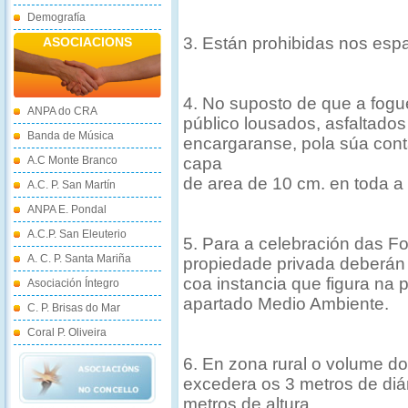
Demografía
3. Están prohibidas nos espa
ASOCIACIONS
4. No suposto de que a fogue
ANPA do CRA
público lousados, asfaltados
Banda de Música
encargaranse, pola súa cont
A.C Monte Branco
capa
de area de 10 cm. en toda a 
A.C. P. San Martín
ANPA E. Pondal
A.C.P. San Eleuterio
5. Para a celebración das F
A. C. P. Santa Mariña
propiedade privada deberán 
coa instancia que figura na 
Asociación Íntegro
apartado Medio Ambiente.
C. P. Brisas do Mar
Coral P. Oliveira
6. En zona rural o volume d
excedera os 3 metros de diám
metros de altura.