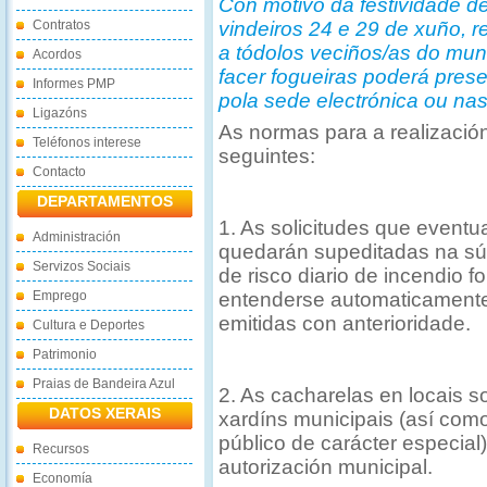
Con motivo da festividade 
Contratos
vindeiros 24 e 29 de xuño, 
a tódolos veciños/as do mun
Acordos
facer fogueiras poderá pres
Informes PMP
pola sede electrónica ou nas
Ligazóns
As normas para a realizació
Teléfonos interese
seguintes:
Contacto
DEPARTAMENTOS
1. As solicitudes que event
Administración
quedarán supeditadas na súa 
Servizos Sociais
de risco diario de incendio 
Emprego
entenderse automaticamente
emitidas con anterioridade.
Cultura e Deportes
Patrimonio
Praias de Bandeira Azul
2. As cacharelas en locais so
DATOS XERAIS
xardíns municipais (así com
público de carácter especial
Recursos
autorización municipal.
Economía