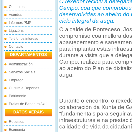
O rexedor recibiu á delegada
Contratos
Campo, coa que comprobou o
desenvolvidas ao abeiro do P
Acordos
ciclo integral da auga.
Informes PMP
O alcalde de Ponteceso, Jos
Ligazóns
compromiso coa mellora dos
Teléfonos interese
abastecemento e saneament
Contacto
para implantar estas infraest
DEPARTAMENTOS
durante a visita que a deleg
Campo, realizou para compr
Administración
ao abeiro do Plan de dixitali
Servizos Sociais
auga.
Emprego
Cultura e Deportes
Patrimonio
Durante o encontro, o rexed
Praias de Bandeira Azul
colaboración da Xunta de Gal
DATOS XERAIS
“fundamentais para seguir 
infraestruturas e na prestac
Recursos
calidade de vida da cidadaní
Economía