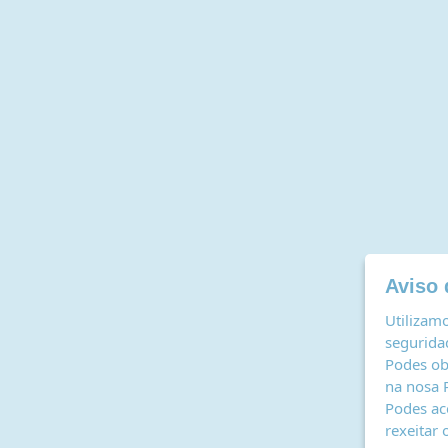
Aviso 
Utilizamo
seguridad
Podes ob
na nosa
Podes ac
rexeitar 