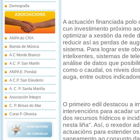
Demografía
ASOCIACIONS
A actuación financiada pol
cun investimento próximo ao
optimizar a xestión da red
ANPA do CRA
reducir así as perdas de aug
Banda de Música
sistema. Para lograr este ob
A.C Monte Branco
intelixentes, sistemas de te
análise de datos que posibil
A.C. P. San Martín
como o caudal, os niveis dos
ANPA E. Pondal
auga, entre outros indicador
A.C.P. San Eleuterio
A. C. P. Santa Mariña
Asociación Íntegro
O primeiro edil destacou a i
C. P. Brisas do Mar
intervencións para acadar un
Coral P. Oliveira
dos recursos hídricos e inci
nesta liña". Así, o rexedor 
actuacións para estender o
saneamento ao conxunto da