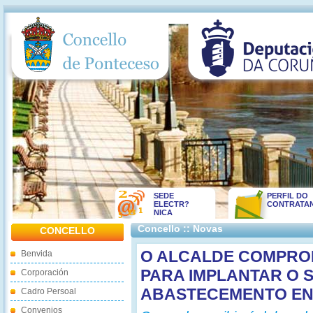
SEDE
PERFIL DO
ELECTR?
CONTRATA
NICA
Concello :: Novas
CONCELLO
O ALCALDE COMPRO
Benvida
PARA IMPLANTAR O 
Corporación
ABASTECEMENTO EN
Cadro Persoal
Convenios