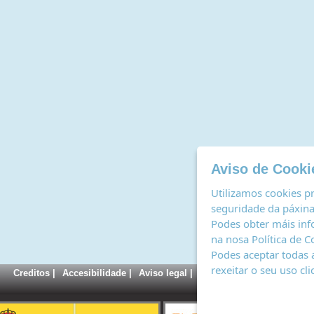
Aviso de Cooki
Utilizamos cookies pr
seguridade da páxina,
Podes obter máis inf
na nosa
Política de C
Podes aceptar todas 
rexeitar o seu uso cl
Creditos
|
Accesibilidade
|
Aviso legal
|
Política de cookies
|
Rexi