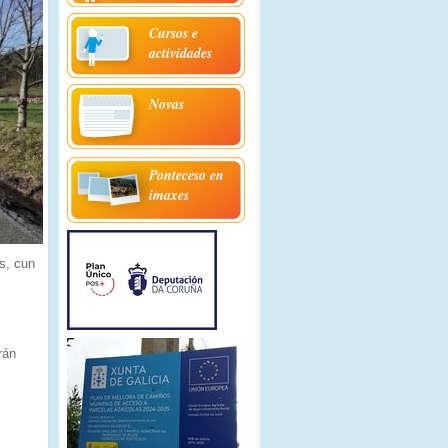
Cursos e
actividades
Novas
Ponteceso en
imaxes
s, cun
rán