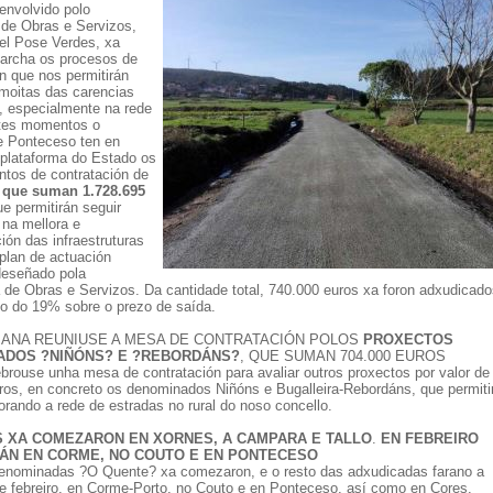
nvolvido polo
 de Obras e Servizos,
l Pose Verdes, xa
archa os procesos de
n que nos permitirán
 moitas das carencias
, especialmente na rede
stes momentos o
e Ponteceso ten en
plataforma do Estado os
tos de contratación de
s que suman 1.728.695
ue permitirán seguir
na mellora e
ión das infraestruturas
plan de actuación
deseñado pola
a de Obras e Servizos. Da cantidade total, 740.000 euros xa foron adxudicado
io do 19% sobre o prezo de saída.
ANA REUNIUSE A MESA DE CONTRATACIÓN POLOS
PROXECTOS
ADOS ?NIÑÓNS? E ?REBORDÁNS?
, QUE SUMAN 704.000 EUROS
ebrouse unha mesa de contratación para avaliar outros proxectos por valor de
ros, en concreto os denominados Niñóns e Bugalleira-Rebordáns, que permiti
orando a rede de estradas no rural do noso concello.
 XA COMEZARON EN XORNES, A CAMPARA E TALLO
.
EN FEBREIRO
ÁN EN CORME, NO COUTO E EN PONTECESO
enominadas ?O Quente? xa comezaron, e o resto das adxudicadas farano a
de febreiro, en Corme-Porto, no Couto e en Ponteceso, así como en Cores.