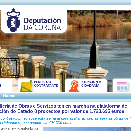
PERFIL DO
ATENCIÓN Á
?
CONTRATANTE
CIDADANÍA
:: Novas
lería de Obras e Servizos ten en marcha na plataforma de
ción do Estado 8 proxectos por valor de 1.728.695 euros
contratación reuniuse esta semana para avaliar as ofertas para as obras de 
ra-Rebordáns, que acadan os 704.000 euros
 exhaustivo traballo de