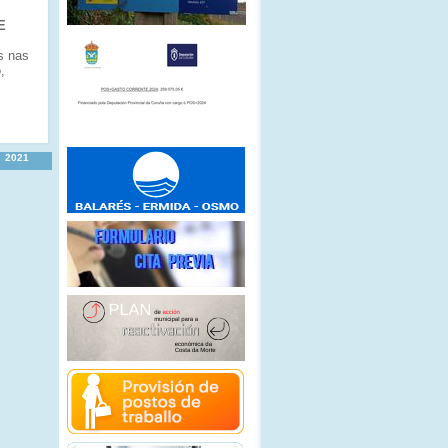
E
s nas
,
2021