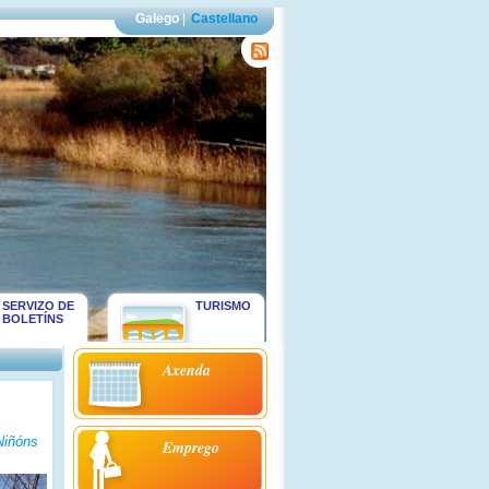
Galego
|
Castellano
SERVIZO DE
TURISMO
BOLETÍNS
Axenda
Niñóns
Emprego