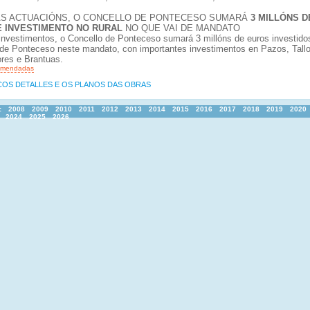
AS ACTUACIÓNS, O CONCELLO DE PONTECESO SUMARÁ
3 MILLÓNS D
E INVESTIMENTO NO RURAL
NO QUE VAI DE MANDATO
investimentos, o Concello de Ponteceso sumará 3 millóns de euros investido
 de Ponteceso neste mandato, con importantes investimentos en Pazos, Tallo
ores e Brantuas.
comendadas
COS DETALLES E OS PLANOS DAS OBRAS
:
2008
2009
2010
2011
2012
2013
2014
2015
2016
2017
2018
2019
2020
2024
2025
2026