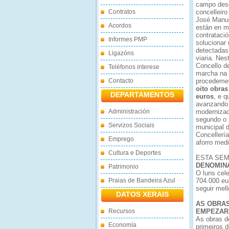
campo dese
Contratos
concelleiro
José Manue
Acordos
están en m
contratació
Informes PMP
solucionar
detectadas
Ligazóns
viaria. Ne
Concello d
Teléfonos interese
marcha na 
Contacto
procedemen
oito obra
DEPARTAMENTOS
euros
, e q
avanzando 
Administración
modernizac
segundo o 
Servizos Sociais
municipal 
Concellerí
Emprego
aforro med
Cultura e Deportes
ESTA SEM
DENOMIN
Patrimonio
O luns cel
Praias de Bandeira Azul
704.000 eu
seguir mell
DATOS XERAIS
AS OBRAS
Recursos
EMPEZAR
As obras d
Economía
primeiros 