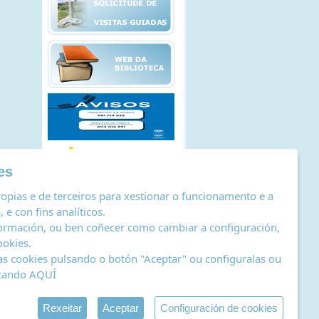
es
opias e de terceiros para xestionar o funcionamento e a
 e con fins analíticos.
ormación, ou ben coñecer como cambiar a configuración,
ookies
.
as cookies pulsando o botón "Aceptar" ou configuralas ou
icando
AQUÍ
stro de actividades de tratamento
|
RSS
by Abertal
Rexeitar
Aceptar
Configuración de cookies