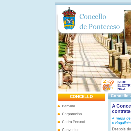
SEDE
ELECTR
NICA
Concello 
CONCELLO
A Concel
Benvida
contrata
Corporación
A mesa de 
Cadro Persoal
e Bugallei
Despois do
Convenios