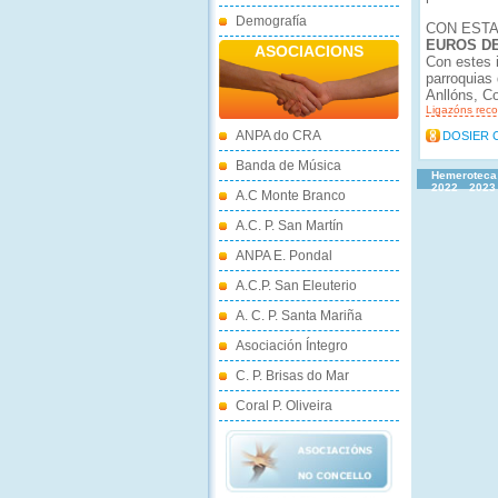
Demografía
CON EST
EUROS D
ASOCIACIONS
Con estes 
parroquias
Anllóns, C
Ligazóns re
ANPA do CRA
DOSIER 
Banda de Música
Hemeroteca
2022
2023
A.C Monte Branco
A.C. P. San Martín
ANPA E. Pondal
A.C.P. San Eleuterio
A. C. P. Santa Mariña
Asociación Íntegro
C. P. Brisas do Mar
Coral P. Oliveira