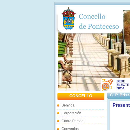
SEDE
ELECTR
NICA
C. P. Bris
CONCELLO
Present
Benvida
Corporación
Cadro Persoal
Convenios