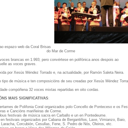
ao espazo web da Coral Brisas
do Mar de Corme
voces brancas en 1.993; pero convértese en polifónica anos despois ao
selle as voces graves.
ixida por Xesús Méndez Torrado e, na actualidade, por Ramón Saleta Neira.
o tipo de música e ten composicións de seu creadas por Xesús Méndez Torra
idade compóñena 32 voces mixtas repartidas en oito cordas.
ÓNS MAIS SIGNIFICATIVAS
:
ertames de Polifonia Coral organizados polo Concello de Ponteceso e os Fest
ras e Cancións mariñeiras de Corme.
 dous festivais de música sacra en Carballo e un en Pontedeume.
 en festivais organizados por Cabana de Bergantiños, Laxe, Vimianzo, Baio,
 Laracha, Corcubión, Cesullas, Fene, S. Pedro de Nós, Oleiros, etc.