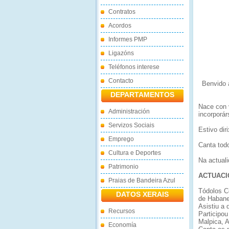
Contratos
Acordos
Informes PMP
Ligazóns
Teléfonos interese
Contacto
Benvido 
DEPARTAMENTOS
Nace con 
Administración
incorporár
Servizos Sociais
Estivo dir
Emprego
Canta tod
Cultura e Deportes
Na actual
Patrimonio
ACTUACI
Praias de Bandeira Azul
Tódolos C
DATOS XERAIS
de Habane
Asistiu a
Recursos
Participou
Malpica, A
Economía