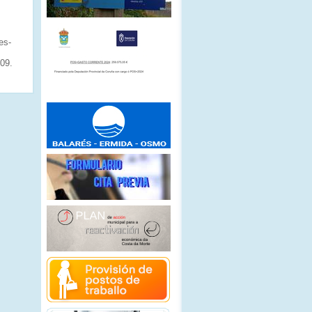
es-
009.