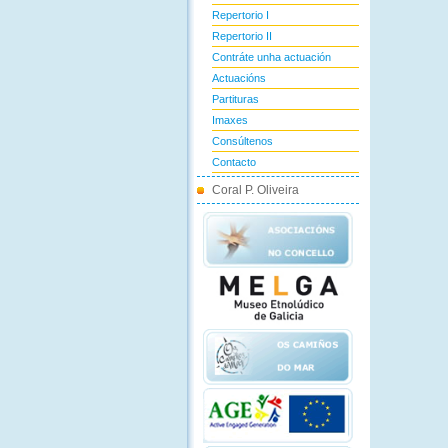
Repertorio I
Repertorio II
Contráte unha actuación
Actuacións
Partituras
Imaxes
Consúltenos
Contacto
Coral P. Oliveira