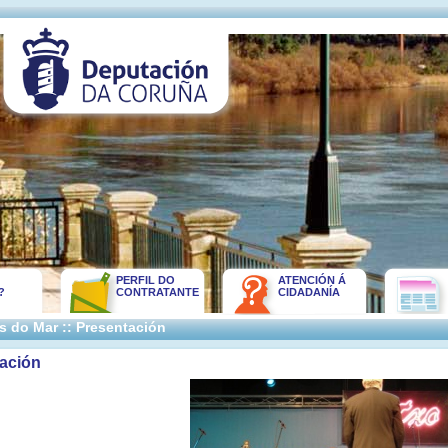
PERFIL DO
ATENCIÓN Á
?
CONTRATANTE
CIDADANÍA
as do Mar :: Presentación
ación