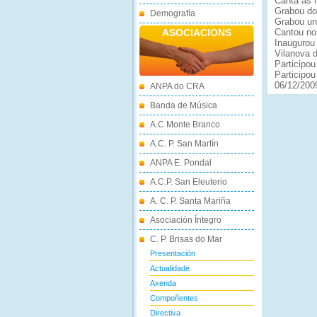
Canta as 
Grabou do
Demografía
Grabou un 
ASOCIACIONS
Cantou no 
Inaugurou
Vilanova d
Participou
Participou
06/12/200
ANPA do CRA
Banda de Música
A.C Monte Branco
A.C. P. San Martín
ANPA E. Pondal
A.C.P. San Eleuterio
A. C. P. Santa Mariña
Asociación Íntegro
C. P. Brisas do Mar
Presentación
Actualidade
Axenda
Compoñentes
Directiva