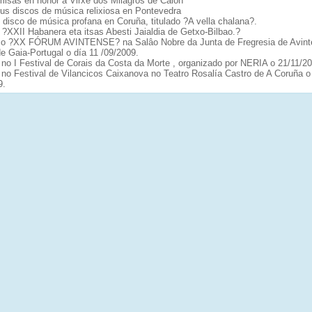
misas en honor a Virxe dos Milagros de Caión
us discos de música relixiosa en Pontevedra
disco de música profana en Coruña, titulado ?A vella chalana?.
?XXII Habanera eta itsas Abesti Jaialdia de Getxo-Bilbao.?
 o ?XX FÓRUM AVINTENSE? na Salâo Nobre da Junta de Fregresia de Avint
e Gaia-Portugal o día 11 /09/2009.
 no I Festival de Corais da Costa da Morte , organizado por NERIA o 21/11/2
 no Festival de Vilancicos Caixanova no Teatro Rosalía Castro de A Coruña o
9.