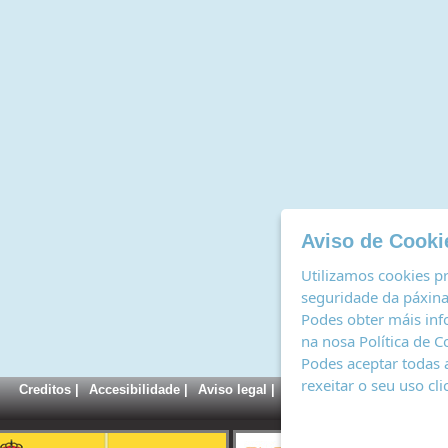
Aviso de Cooki
Utilizamos cookies pr
seguridade da páxina,
Podes obter máis inf
na nosa
Política de C
Podes aceptar todas 
rexeitar o seu uso cl
Creditos
|
Accesibilidade
|
Aviso legal
|
Política de cookies
|
Rexi