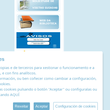
es
opias e de terceiros para xestionar o funcionamento e a
 e con fins analíticos.
ormación, ou ben coñecer como cambiar a configuración,
ookies
.
as cookies pulsando o botón "Aceptar" ou configuralas ou
icando
AQUÍ
stro de actividades de tratamento
|
RSS
by Abertal
Rexeitar
Aceptar
Configuración de cookies