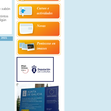
Cursos e
e xabón
actividades
tintos
algún
Novas
2021
Ponteceso en
imaxes