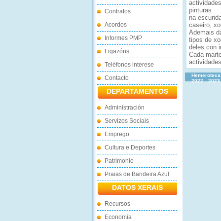
actividades
pinturas
Contratos
na escurida
Acordos
caseiro, xo
Ademais da
Informes PMP
tipos de xo
deles con 
Ligazóns
Cada marte
actividades
Teléfonos interese
Hemeroteca
Contacto
2022
2023
DEPARTAMENTOS
Administración
Servizos Sociais
Emprego
Cultura e Deportes
Patrimonio
Praias de Bandeira Azul
DATOS XERAIS
Recursos
Economía