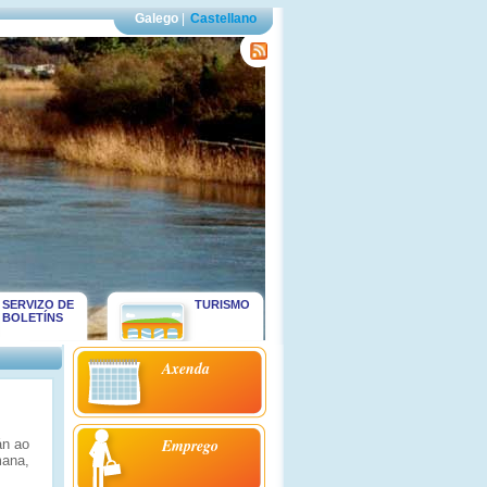
Galego
|
Castellano
SERVIZO DE
TURISMO
BOLETÍNS
Axenda
Emprego
án ao
mana,