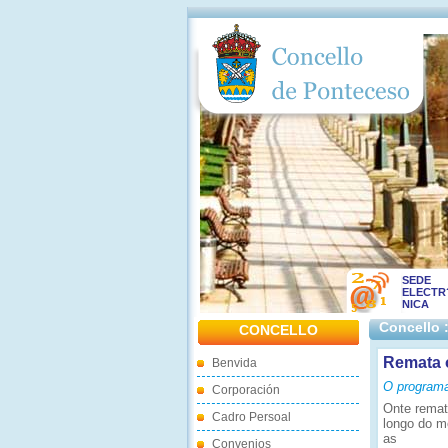
SEDE
ELECTR
NICA
Concello 
CONCELLO
Remata 
Benvida
O programa
Corporación
Onte remat
Cadro Persoal
longo do m
as
Convenios