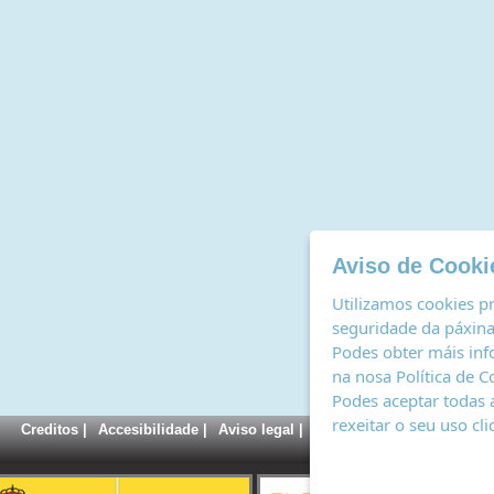
Aviso de Cooki
Utilizamos cookies pr
seguridade da páxina,
Podes obter máis inf
na nosa
Política de C
Podes aceptar todas 
rexeitar o seu uso cl
Creditos
|
Accesibilidade
|
Aviso legal
|
Política de cookies
|
Rexi