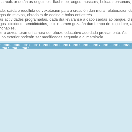
 a realizar serán as seguintes: flashmob, xogos musicais, bolsas sensoriais,
de, saída e recollida de vexetación para a creación dun mural, elaboración d
gos de relevos, obradoiro de cocina e bolas antiestrés.
s actividades programadas, cada día levaranse a cabo saídas ao parque, dis
gos: dirixidos, semidirixidos, etc. e tamén gozarán dun tempo de xogo libre, 
inchables.
s e xoves terán unha hora de reforzo educativo acordada previamente. As
 no exterior poderán ser modificadas segundo a climatoloxía.
:
2008
2009
2010
2011
2012
2013
2014
2015
2016
2017
2018
2019
2020
2024
2025
2026