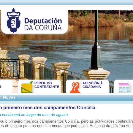
PERFIL DO
ATENCIÓN Á
?
CONTRATANTE
CIDADANÍA
:: Novas
o primeiro mes dos campamentos Concilia
 continuará ao longo do mes de agosto
ou o primeiro mes dos campamentos Concilia, pero as actividades continuar
es de agosto para os nenos e nenas que participan. Ao longo da próxima se