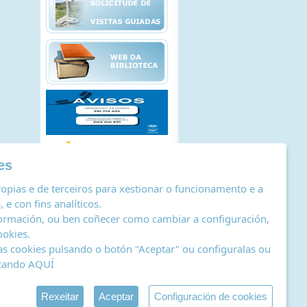
es
opias e de terceiros para xestionar o funcionamento e a
 e con fins analíticos.
ormación, ou ben coñecer como cambiar a configuración,
ookies
.
as cookies pulsando o botón "Aceptar" ou configuralas ou
icando
AQUÍ
stro de actividades de tratamento
|
RSS
by Abertal
Rexeitar
Aceptar
Configuración de cookies