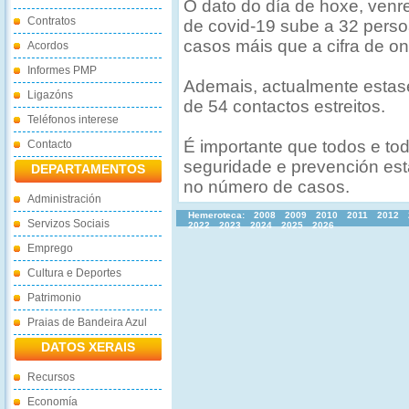
O dato do día de hoxe, venr
Contratos
de covid-19 sube a 32 perso
casos máis que a cifra de on
Acordos
Informes PMP
Ademais, actualmente estase
Ligazóns
de 54 contactos estreitos.
Teléfonos interese
É importante que todos e t
Contacto
seguridade e prevención est
DEPARTAMENTOS
no número de casos.
Administración
Hemeroteca:
2008
2009
2010
2011
2012
Servizos Sociais
2022
2023
2024
2025
2026
Emprego
Cultura e Deportes
Patrimonio
Praias de Bandeira Azul
DATOS XERAIS
Recursos
Economía