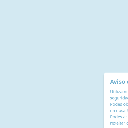
Aviso 
Utilizamo
seguridad
Podes ob
na nosa
Podes ac
rexeitar 