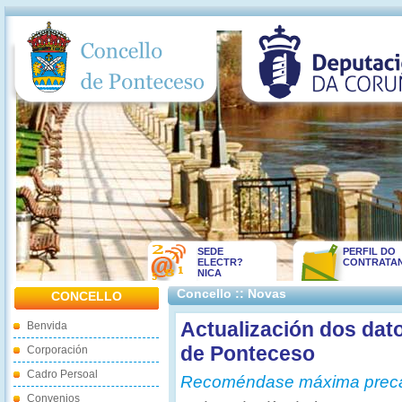
SEDE
PERFIL DO
ELECTR?
CONTRATA
NICA
Concello :: Novas
CONCELLO
Actualización dos dat
Benvida
de Ponteceso
Corporación
Cadro Persoal
Recoméndase máxima preca
Convenios