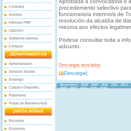
Aprobada a convocatoria e 
Contratos
procedemento selectivo para
funcionario/a interino/a de T
Acordos
resolución da alcaldía de da
Informes PMP
mesma aos efectos legalmen
Ligazóns
Teléfonos interese
Pódese consultar toda a info
adxunto.
Contacto
DEPARTAMENTOS
Administración
Descargas asociadas
Servizos Sociais
[Descargar]
Emprego
Hemeroteca:
2008
2009
2010
2011
2012
Cultura e Deportes
2022
2023
2024
2025
2026
Patrimonio
Praias de Bandeira Azul
DATOS XERAIS
Recursos
Economía