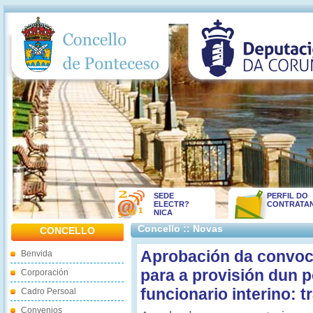
SEDE
PERFIL DO
ELECTR?
CONTRATA
NICA
Concello :: Novas
CONCELLO
Aprobación da convoca
Benvida
para a provisión dun p
Corporación
funcionario interino: t
Cadro Persoal
Convenios