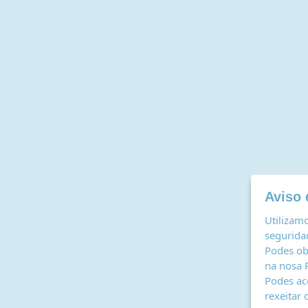
Aviso 
Utilizamo
seguridad
Podes ob
na nosa
Podes ac
rexeitar 