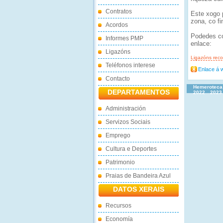
Contratos
Este xogo 
zona, co fi
Acordos
Podedes co
Informes PMP
enlace:
Ligazóns
Ligazóns re
Teléfonos interese
Enlace á 
Contacto
Hemeroteca
DEPARTAMENTOS
2022
2023
Administración
Servizos Sociais
Emprego
Cultura e Deportes
Patrimonio
Praias de Bandeira Azul
DATOS XERAIS
Recursos
Economía