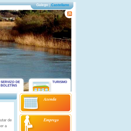
Galego
|
Castellano
SERVIZO DE
TURISMO
BOLETÍNS
Axenda
Emprego
utar de
er a