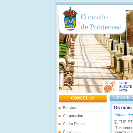
SEDE
ELECTR
NICA
Concello 
CONCELLO
Os máis
Benvida
Trátase du
Corporación
💻 TURIST
Cadro Persoal
"Turisteand
Convenios
riqueza cul