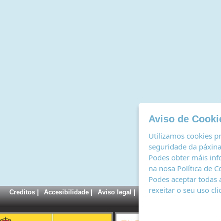
Aviso de Cooki
Utilizamos cookies pr
seguridade da páxina,
Podes obter máis inf
na nosa
Política de C
Podes aceptar todas 
rexeitar o seu uso cl
Creditos
|
Accesibilidade
|
Aviso legal
|
Política de cookies
|
Rexi