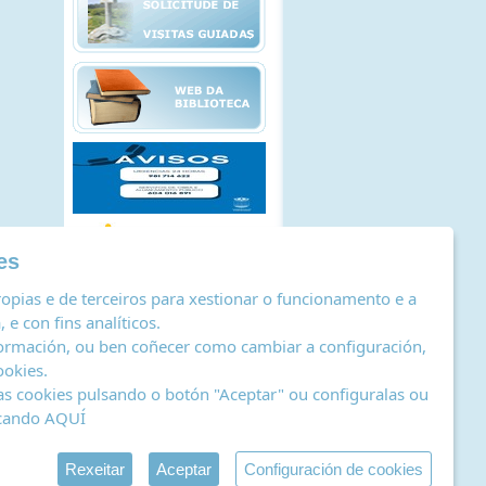
es
opias e de terceiros para xestionar o funcionamento e a
 e con fins analíticos.
ormación, ou ben coñecer como cambiar a configuración,
ookies
.
as cookies pulsando o botón "Aceptar" ou configuralas ou
icando
AQUÍ
stro de actividades de tratamento
|
RSS
by Abertal
Rexeitar
Aceptar
Configuración de cookies