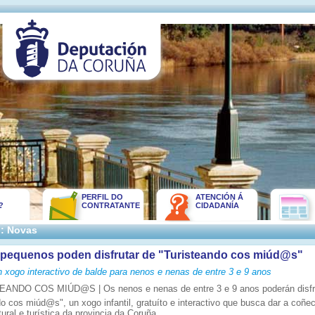
PERFIL DO
ATENCIÓN Á
?
CONTRATANTE
CIDADANÍA
:: Novas
 pequenos poden disfrutar de "Turisteando cos miúd@s"
n xogo interactivo de balde para nenos e nenas de entre 3 e 9 anos
EANDO COS MIÚD@S | Os nenos e nenas de entre 3 e 9 anos poderán disfr
o cos miúd@s", un xogo infantil, gratuíto e interactivo que busca dar a coñec
tural e turística da provincia da Coruña.