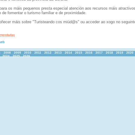
para os máis pequenos presta especial atención aos recursos máis atractivo
n de fomentar o turismo familiar e de proximidade.
ñecer máis sobre "Turisteando cos miúd@s" ou acceder ao xogo no seguint
comendadas
web
:
2008
2009
2010
2011
2012
2013
2014
2015
2016
2017
2018
2019
2020
2024
2025
2026