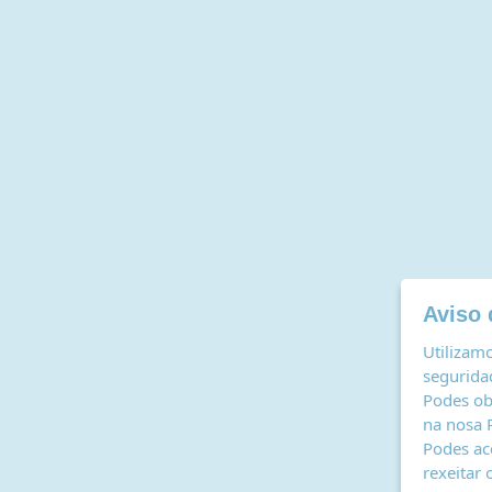
Aviso 
Utilizamo
seguridad
Podes ob
na nosa
Podes ac
rexeitar 