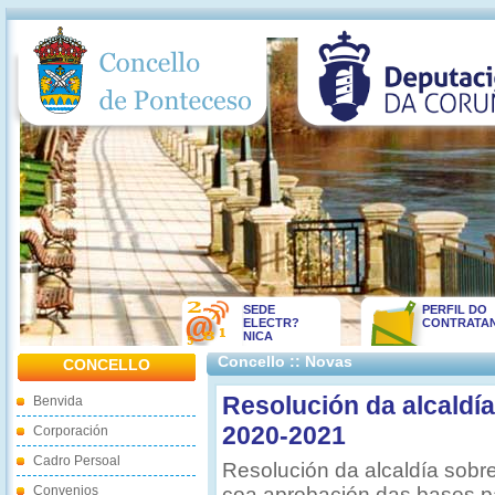
SEDE
PERFIL DO
ELECTR?
CONTRATA
NICA
Concello :: Novas
CONCELLO
Resolución da alcaldí
Benvida
2020-2021
Corporación
Cadro Persoal
Resolución da alcaldía sobr
Convenios
coa aprobación das bases p