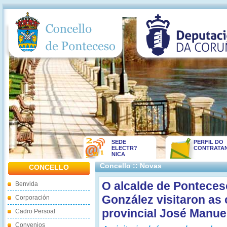
SEDE
PERFIL DO
ELECTR?
CONTRATA
NICA
Concello :: Novas
CONCELLO
O alcalde de Ponteceso
Benvida
González visitaron as 
Corporación
provincial José Manue
Cadro Persoal
Convenios