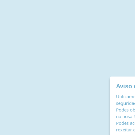
Aviso 
Utilizamo
seguridad
Podes ob
na nosa
Podes ac
rexeitar 