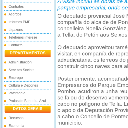
A visita incluíu as obras de 
Contratos
parque empresarial, onde se
Acordos
O deputado provincial José 
compañía do alcalde de Pont
Informes PMP
concelleira Noelia González
Ligazóns
a Tella, do Petón aos Seixos
Teléfonos interese
Contacto
O deputado aproveitou tamén
DEPARTAMENTOS
visitar, en compañía de rep
adxudicataria, os terreos d
Administración
construír cinco naves para 
Servizos Sociais
Emprego
Posteriormente, acompañado
Empresarios do Parque Empr
Cultura e Deportes
Pombo, acudiron a unha reun
Patrimonio
se falou do desenvolvemento
Praias de Bandeira Azul
cabo no polígono de Tella. 
DATOS XERAIS
o apoio da Deputación Provin
a cabo o Concello de Ponte
Recursos
municipio.
Economía