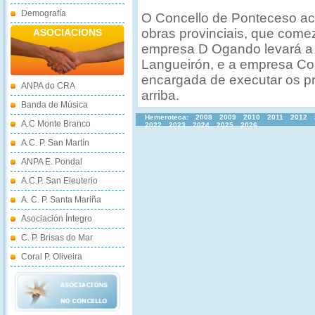
Demografía
O Concello de Ponteceso ac
obras provinciais, que come
ASOCIACIONS
empresa D Ogando levará a 
Langueirón, e a empresa Co
encargada de executar os p
ANPA do CRA
arriba.
Banda de Música
Hemeroteca:
2008
2009
2010
2011
2012
A.C Monte Branco
2022
2023
2024
2025
2026
A.C. P. San Martín
ANPA E. Pondal
A.C.P. San Eleuterio
A. C. P. Santa Mariña
Asociación Íntegro
C. P. Brisas do Mar
Coral P. Oliveira