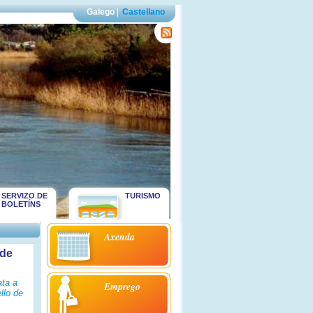
Galego
|
Castellano
SERVIZO DE
TURISMO
BOLETÍNS
Axenda
 de
ata a
Emprego
llo de