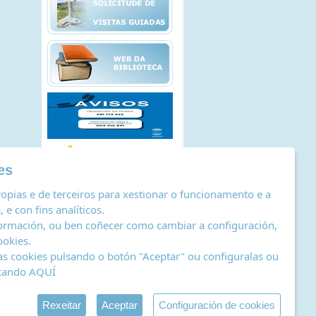
es
opias e de terceiros para xestionar o funcionamento e a
 e con fins analíticos.
ormación, ou ben coñecer como cambiar a configuración,
ookies
.
as cookies pulsando o botón "Aceptar" ou configuralas ou
icando
AQUÍ
stro de actividades de tratamento
|
RSS
by Abertal
Rexeitar
Aceptar
Configuración de cookies