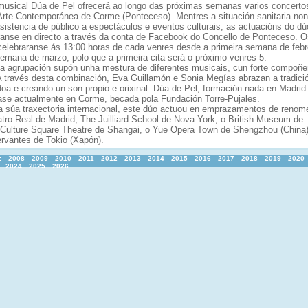
musical Dúa de Pel ofrecerá ao longo das próximas semanas varios concerto
rte Contemporánea de Corme (Ponteceso). Mentres a situación sanitaria non
sistencia de público a espectáculos e eventos culturais, as actuacións do dú
iranse en directo a través da conta de Facebook do Concello de Ponteceso. O
celebraranse ás 13:00 horas de cada venres desde a primeira semana de febre
semana de marzo, polo que a primeira cita será o próximo venres 5.
a agrupación supón unha mestura de diferentes musicais, cun forte compoñe
. A través desta combinación, Eva Guillamón e Sonia Megías abrazan a tradici
doa e creando un son propio e orixinal. Dúa de Pel, formación nada en Madrid
ase actualmente en Corme, becada pola Fundación Torre-Pujales.
a súa traxectoria internacional, este dúo actuou en emprazamentos de renome
tro Real de Madrid, The Juilliard School de Nova York, o British Museum de
 Culture Square Theatre de Shangai, o Yue Opera Town de Shengzhou (China)
ervantes de Tokio (Xapón).
:
2008
2009
2010
2011
2012
2013
2014
2015
2016
2017
2018
2019
2020
2024
2025
2026