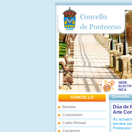
SEDE
ELECTR
NICA
Concello 
CONCELLO
Dúa de P
Benvida
Arte Co
Corporación
As actuaci
Cadro Persoal
terceira s
Ponteceso
Convenios