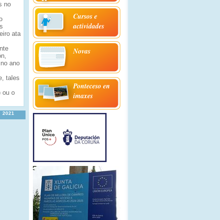
s no
Cursos e
o
actividades
s
iro ata
nte
Novas
ón,
 no ano
, tales
Ponteceso en
 ou o
imaxes
2021