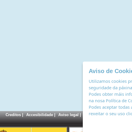
Aviso de Cooki
Utilizamos cookies pr
seguridade da páxina,
Podes obter máis inf
na nosa
Política de C
Podes aceptar todas 
rexeitar o seu uso cl
Creditos
|
Accesibilidade
|
Aviso legal
|
Política de cookies
|
Rexi