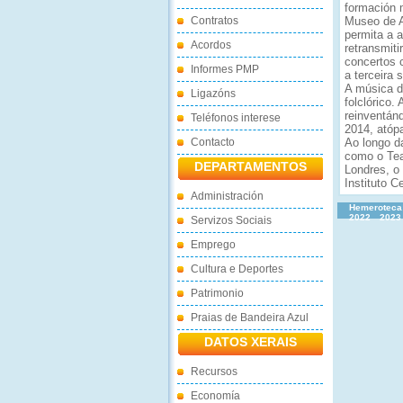
formación 
Contratos
Museo de A
permita a a
Acordos
retransmit
concertos 
Informes PMP
a terceira 
A música d
Ligazóns
folclórico
reinventán
Teléfonos interese
2014, atóp
Contacto
Ao longo d
como o Tea
DEPARTAMENTOS
Londres, o
Instituto C
Administración
Hemeroteca
2022
2023
Servizos Sociais
Emprego
Cultura e Deportes
Patrimonio
Praias de Bandeira Azul
DATOS XERAIS
Recursos
Economía