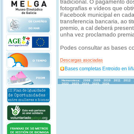
tradicional. O pagamento do
fotografías e vídeos que obt
Facebook municipal en cada 
transferencia bancaria, ao t
premio, a cal deberá presen
unha vez proclamado premi
Podes consultar as bases co
Descargas asociadas
Bases completas Entroido en liñ
Hemeroteca:
2008
2009
2010
2011
2012
2022
2023
2024
2025
2026