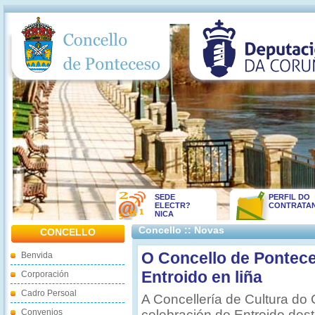
SEDE
PERFIL DO
ELECTR?
CONTRATA
NICA
Concello :: Novas
CONCELLO
O Concello de Pontec
Benvida
Entroido en liña
Corporación
Cadro Persoal
A Concellería de Cultura do
Convenios
celebración do Entroido dest