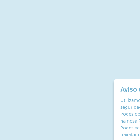
Aviso 
Utilizamo
seguridad
Podes ob
na nosa
Podes ac
rexeitar 