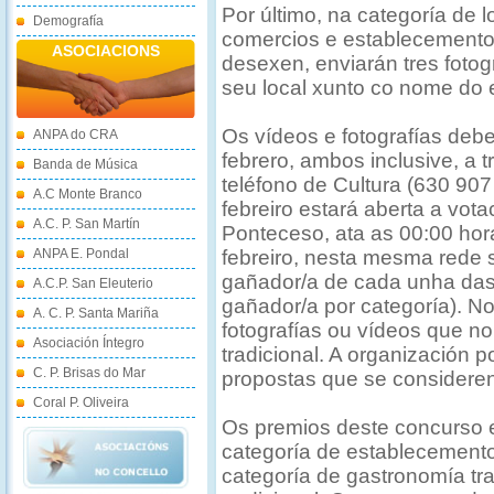
Por último, na categoría de l
Demografía
comercios e establecemento
ASOCIACIONS
desexen, enviarán tres fotog
seu local xunto co nome do e
Os vídeos e fotografías debe
ANPA do CRA
febrero, ambos inclusive, a
Banda de Música
teléfono de Cultura (630 907
A.C Monte Branco
febreiro estará aberta a vo
A.C. P. San Martín
Ponteceso, ata as 00:00 hor
ANPA E. Pondal
febreiro, nesta mesma rede s
gañador/a de cada unha das 
A.C.P. San Eleuterio
gañador/a por categoría). N
A. C. P. Santa Mariña
fotografías ou vídeos que n
Asociación Íntegro
tradicional. A organización 
C. P. Brisas do Mar
propostas que se consideren
Coral P. Oliveira
Os premios deste concurso e
categoría de establecemento
categoría de gastronomía tra