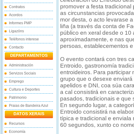
promover a festa tradicional
Contratos
as circunstancias provocad
Acordos
mor desta, o acto levarase a
Informes PMP
liña (a través da conta de F
Ligazóns
público en xeral desde o 10 
aproximadamente, e nas que 
Teléfonos interese
persoas, establecementos e
Contacto
DEPARTAMENTOS
O evento contará con tres ca
Entroido, gastronomía tradici
Administración
entroideiros. Para participar
Servizos Sociais
grupo que o desexe enviará 
Emprego
apelidos e DNI, coa súa carac
Cultura e Deportes
a cal consistirá en caracteri
Patrimonio
pasados, tradicionais e que 
En segundo lugar, a categorí
Praias de Bandeira Azul
Entroido consistirá na elabor
DATOS XERAIS
típica e tradicional e envia
Recursos
60 segundos, xunto co nome,
Economía