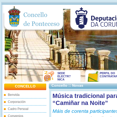
SEDE
PERFIL DO
ELECTR?
CONTRATA
NICA
Concello :: Novas
CONCELLO
Música tradicional par
Benvida
“Camiñar na Noite”
Corporación
Cadro Persoal
Máis de corenta participante
Convenios