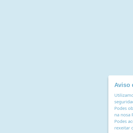
Aviso 
Utilizamo
seguridad
Podes ob
na nosa
Podes ac
rexeitar 