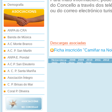
do Concello a través dos te
Demografía
ou do correo electrónico t
ASOCIACIONS
ANPA do CRA
Banda de Música
Descargas asociadas
A.C Monte Branco
Ficha inscrición "Camiñar na Noi
A.C. P. San Martín
ANPA E. Pondal
Hemeroteca:
2008
2009
2010
2011
2012
2022
2023
2024
2025
2026
A.C.P. San Eleuterio
A. C. P. Santa Mariña
Asociación Íntegro
C. P. Brisas do Mar
Coral P. Oliveira