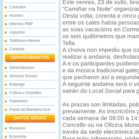
Este venres, 23 de xullo, ti
Contratos
“Camiñar na Noite” organiza
Desta volta, corenta e cinco 
Acordos
entre os cales había persoa
Informes PMP
as súas vacacións en Corme
Ligazóns
os seis quilómetros que mar
Teléfonos interese
Tella.
A choiva non impediu que os
Contacto
realizar a andaina, desfrutar
DEPARTAMENTOS
A e os participantes puidero
Administración
e da música tradicional gale
Servizos Sociais
que pecharon así a segunda 
A seguinte andaina será o ve
Emprego
sairán do Local Social para 
Cultura e Deportes
Patrimonio
As prazas son limitadas, po
Praias de Bandeira Azul
previamente. As inscricións 
cada semana de 09:00 a 14:0
DATOS XERAIS
Concello ou na Oficina Muni
Recursos
través da sede electrónica 
Economía
Para máis información, póde