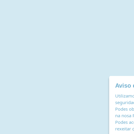
Aviso 
Utilizamo
seguridad
Podes ob
na nosa
Podes ac
rexeitar 