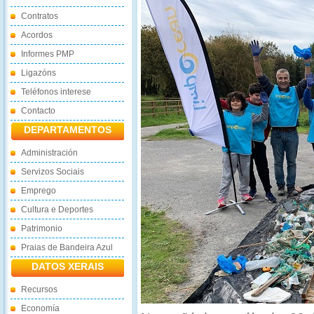
Contratos
Acordos
Informes PMP
Ligazóns
Teléfonos interese
Contacto
DEPARTAMENTOS
Administración
Servizos Sociais
Emprego
Cultura e Deportes
Patrimonio
Praias de Bandeira Azul
DATOS XERAIS
Recursos
Economía