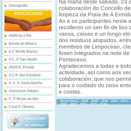
Na mañá deste sábado, 23 
Demografía
colaboración do Concello d
ASOCIACIONS
limpeza da Praia de A Ermid
As e os participantes nesta 
recolleron un sen fin de lixo
vasos, caixas e un longo etc
ANPA do CRA
dos residuos atopados, entr
Banda de Música
membros de Limpocean, clasi
A.C Monte Branco
fosen integrados na rede de 
Ponteceso.
A.C. P. San Martín
Agradecemos a todas e todos
ANPA E. Pondal
actividade, así como aos ve
A.C.P. San Eleuterio
colaboración, que nos permit
A. C. P. Santa Mariña
para o coidado do noso ent
e costas.
Asociación Íntegro
C. P. Brisas do Mar
Hemeroteca:
2008
2009
2010
2011
2012
2022
2023
2024
2025
2026
Coral P. Oliveira