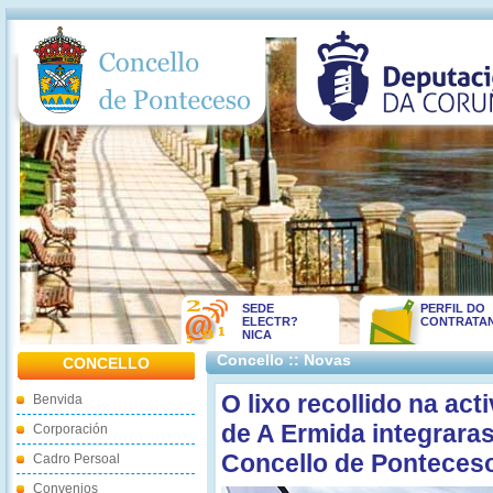
SEDE
PERFIL DO
ELECTR?
CONTRATA
NICA
Concello :: Novas
CONCELLO
O lixo recollido na act
Benvida
de A Ermida integraras
Corporación
Concello de Ponteces
Cadro Persoal
Convenios