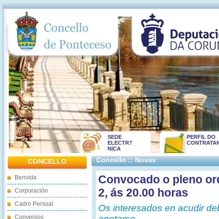
SEDE
PERFIL DO
ELECTR?
CONTRATA
NICA
Concello :: Novas
CONCELLO
Convocado o pleno ord
Benvida
2, ás 20.00 horas
Corporación
Cadro Persoal
Os interesados en acudir d
Convenios
anotarse.