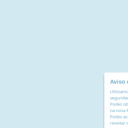
Aviso 
Utilizamo
seguridad
Podes ob
na nosa
Podes ac
rexeitar 