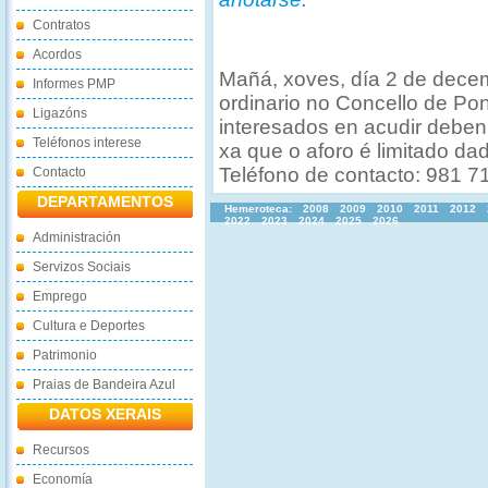
Contratos
Acordos
Mañá, xoves, día 2 de dece
Informes PMP
ordinario no Concello de Pon
Ligazóns
interesados en acudir deben
Teléfonos interese
xa que o aforo é limitado da
Teléfono de contacto: 981 7
Contacto
DEPARTAMENTOS
Hemeroteca:
2008
2009
2010
2011
2012
2022
2023
2024
2025
2026
Administración
Servizos Sociais
Emprego
Cultura e Deportes
Patrimonio
Praias de Bandeira Azul
DATOS XERAIS
Recursos
Economía