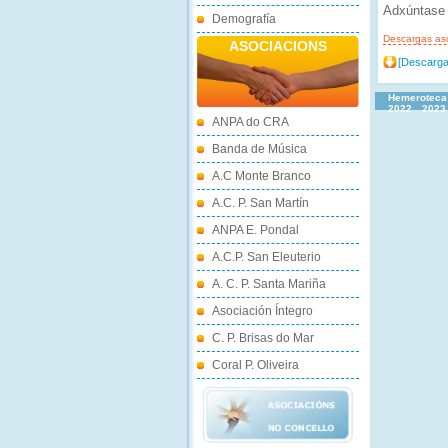
Adxúntase 
Demografía
Descargas as
ASOCIACIONS
[Descarga
Hemeroteca
2022
2023
ANPA do CRA
Banda de Música
A.C Monte Branco
A.C. P. San Martín
ANPA E. Pondal
A.C.P. San Eleuterio
A. C. P. Santa Mariña
Asociación Íntegro
C. P. Brisas do Mar
Coral P. Oliveira