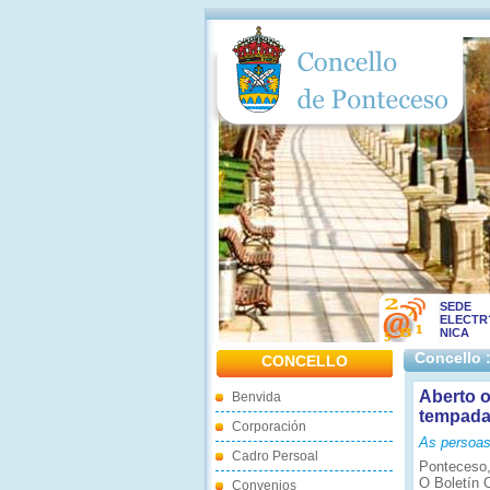
SEDE
ELECTR
NICA
Concello 
CONCELLO
Aberto o
Benvida
tempada
Corporación
As persoas 
Cadro Persoal
Ponteceso,
O Boletín 
Convenios