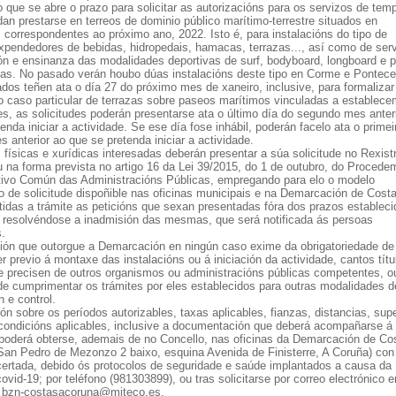
o que se abre o prazo para solicitar as autorizacións para os servizos de tem
an prestarse en terreos de dominio público marítimo-terrestre situados en
 correspondentes ao próximo ano, 2022. Isto é, para instalacións do tipo de
xpendedores de bebidas, hidropedais, hamacas, terrazas..., así como de ser
ón e ensinanza das modalidades deportivas de surf, bodyboard, longboard e p
aias. No pasado verán houbo dúas instalacións deste tipo en Corme e Pontece
dos teñen ata o día 27 do próximo mes de xaneiro, inclusive, para formalizar
No caso particular de terrazas sobre paseos marítimos vinculadas a establec
s, as solicitudes poderán presentarse ata o último día do segundo mes anter
enda iniciar a actividade. Se ese día fose inhábil, poderán facelo ata o primei
s anterior ao que se pretenda iniciar a actividade.
físicas e xurídicas interesadas deberán presentar a súa solicitude no Rexist
u na forma prevista no artigo 16 da Lei 39/2015, do 1 de outubro, do Procede
tivo Común das Administracións Públicas, empregando para elo o modelo
o de solicitude dispoñible nas oficinas municipais e na Demarcación de Cost
tidas a trámite as peticións que sexan presentadas fóra dos prazos establec
 resolvéndose a inadmisión das mesmas, que será notificada ás persoas
s.
ción que outorgue a Demarcación en ningún caso exime da obrigatoriedade de 
r previo á montaxe das instalacións ou á iniciación da actividade, cantos títu
se precisen de outros organismos ou administracións públicas competentes, o
de cumprimentar os trámites por eles establecidos para outras modalidades d
n e control.
ón sobre os períodos autorizables, taxas aplicables, fianzas, distancias, supe
 condicións aplicables, inclusive a documentación que deberá acompañarse á
, poderá obterse, ademais de no Concello, nas oficinas da Demarcación de Co
/San Pedro de Mezonzo 2 baixo, esquina Avenida de Finisterre, A Coruña) con 
certada, debido ós protocolos de seguridade e saúde implantados a causa da
vid-19; por teléfono (981303899), ou tras solicitarse por correo electrónico 
n bzn-costasacoruna@miteco.es.