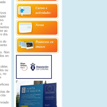
pada
Cursos e
actividades
vizos
ádel
so.
 a
Novas
ementos
ior ao
ro día
Ponteceso en
ro do
mento
imaxes
as. Non
idos en
obter,
los ou
u, no
e
rficies
stas de
cita
enviado