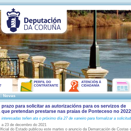
PERFIL DO
ATENCIÓN Á
?
CONTRATANTE
CIDADANÍA
:: Novas
 prazo para solicitar as autorizacións para os servizos de
 que pretendan prestarse nas praias de Ponteceso no 2022
interesadas teñen ata o próximo día 27 de xaneiro para formalizar a solicitu
 a 23 de decembro do 2021
Oficial do Estado publicou este martes o anuncio da Demarcación de Costas 