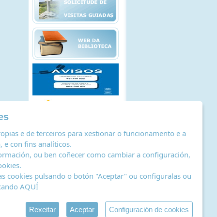
es
opias e de terceiros para xestionar o funcionamento e a
 e con fins analíticos.
ormación, ou ben coñecer como cambiar a configuración,
ookies
.
as cookies pulsando o botón "Aceptar" ou configuralas ou
icando
AQUÍ
stro de actividades de tratamento
|
RSS
by Abertal
Rexeitar
Aceptar
Configuración de cookies