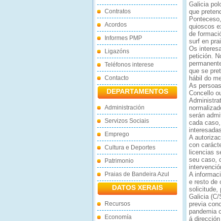
Galicia pol
Contratos
que pretend
Ponteceso,
Acordos
quioscos e
de formaci
Informes PMP
surf en pr
Os interesa
Ligazóns
petición. 
permanente
Teléfonos interese
que se pret
Contacto
hábil do me
As persoas 
DEPARTAMENTOS
Concello o
Administra
Administración
normalizad
serán admi
Servizos Sociais
cada caso,
interesada
Emprego
A autoriza
con carácte
Cultura e Deportes
licencias 
seu caso, 
Patrimonio
intervenció
Praias de Bandeira Azul
A informaci
e resto de
DATOS XERAIS
solicitude
Galicia (C
Recursos
previa con
pandemia co
Economía
á direcció