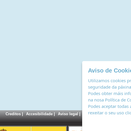
Aviso de Cooki
Utilizamos cookies pr
seguridade da páxina,
Podes obter máis inf
na nosa
Política de C
Podes aceptar todas 
rexeitar o seu uso cl
Creditos
|
Accesibilidade
|
Aviso legal
|
Política de cookies
|
Rexi