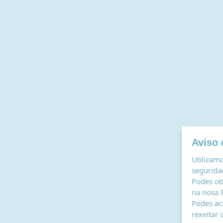
Aviso 
Utilizamo
seguridad
Podes ob
na nosa
Podes ac
rexeitar 