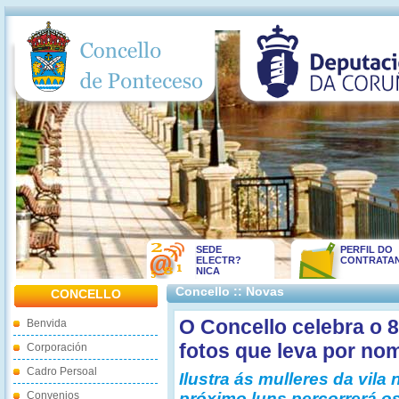
SEDE
PERFIL DO
ELECTR?
CONTRATA
NICA
Concello :: Novas
CONCELLO
O Concello celebra o 
Benvida
fotos que leva por n
Corporación
Cadro Persoal
Ilustra ás mulleres da vila
Convenios
próximo luns percorrerá o