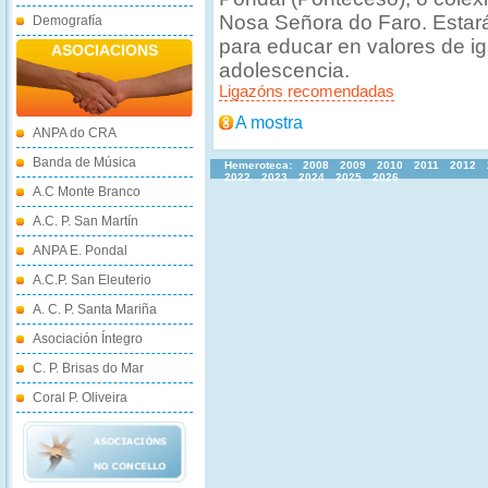
Nosa Señora do Faro. Estar
Demografía
para educar en valores de i
ASOCIACIONS
adolescencia.
Ligazóns recomendadas
A mostra
ANPA do CRA
Banda de Música
Hemeroteca:
2008
2009
2010
2011
2012
2022
2023
2024
2025
2026
A.C Monte Branco
A.C. P. San Martín
ANPA E. Pondal
A.C.P. San Eleuterio
A. C. P. Santa Mariña
Asociación Íntegro
C. P. Brisas do Mar
Coral P. Oliveira