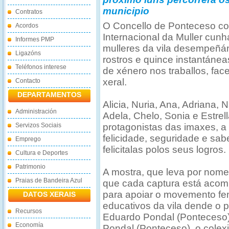
municipio
Contratos
O Concello de Ponteceso c
Acordos
Internacional da Muller cunh
Informes PMP
mulleres da vila desempeñán
Ligazóns
rostros e quince instantáne
Teléfonos interese
de xénero nos traballos, fa
xeral.
Contacto
DEPARTAMENTOS
Alicia, Nuria, Ana, Adriana, 
Administración
Adela, Chelo, Sonia e Estrell
Servizos Sociais
protagonistas das imaxes, a 
felicidade, seguridade e sabe
Emprego
felicitalas polos seus logros.
Cultura e Deportes
Patrimonio
A mostra, que leva por nom
Praias de Bandeira Azul
que cada captura está aco
para apoiar o movemento fem
DATOS XERAIS
educativos da vila dende o p
Recursos
Eduardo Pondal (Ponteceso)
Economía
Pondal (Ponteceso), o cole