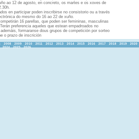
uño ao 12 de agosto, en concreto, os martes e os xoves de
2.30h.
dos en participar poden inscribirse no consistorio ou a través
ectrónica do mesmo do 16 ao 22 de xuño.
competirán 16 parellas, que poden ser femininas, masculinas
 Terán preferencia aqueles que estean empadroados no
, ademáis, formaranse dous grupos de competición por sorteo
e o prazo de inscrición
:
2008
2009
2010
2011
2012
2013
2014
2015
2016
2017
2018
2019
2020
2024
2025
2026