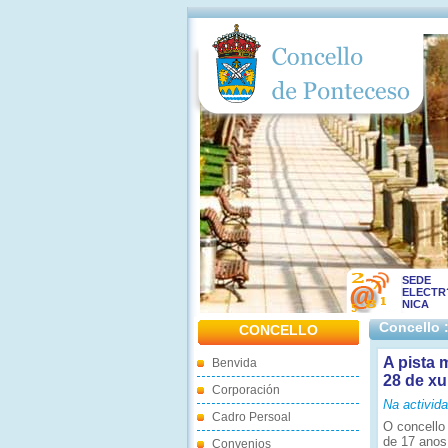
SEDE
ELECTR
NICA
Concello 
CONCELLO
A pista 
Benvida
28 de xu
Corporación
Na activid
Cadro Persoal
O concello
de 17 anos
Convenios