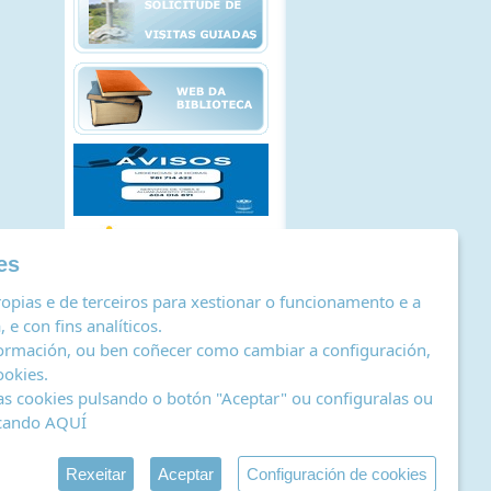
es
opias e de terceiros para xestionar o funcionamento e a
 e con fins analíticos.
ormación, ou ben coñecer como cambiar a configuración,
ookies
.
as cookies pulsando o botón "Aceptar" ou configuralas ou
icando
AQUÍ
stro de actividades de tratamento
|
RSS
by Abertal
Rexeitar
Aceptar
Configuración de cookies