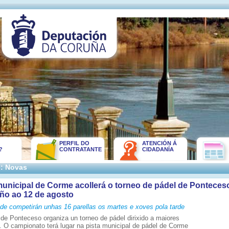
PERFIL DO
ATENCIÓN Á
?
CONTRATANTE
CIDADANÍA
:: Novas
municipal de Corme acollerá o torneo de pádel de Ponteces
ño ao 12 de agosto
ade competirán unhas 16 parellas os martes e xoves pola tarde
 de Ponteceso organiza un torneo de pádel dirixido a maiores
. O campionato terá lugar na pista municipal de pádel de Corme