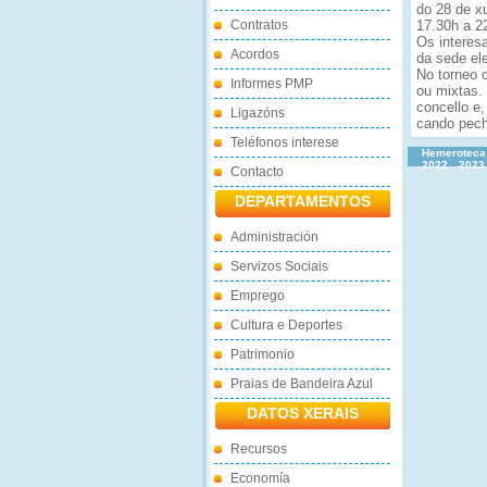
do 28 de x
Contratos
17.30h a 2
Os interesa
Acordos
da sede el
No torneo 
Informes PMP
ou mixtas.
concello e
Ligazóns
cando pech
Teléfonos interese
Hemeroteca
2022
2023
Contacto
DEPARTAMENTOS
Administración
Servizos Sociais
Emprego
Cultura e Deportes
Patrimonio
Praias de Bandeira Azul
DATOS XERAIS
Recursos
Economía