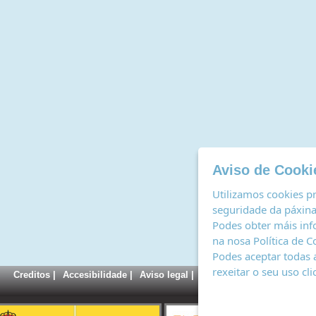
Aviso de Cooki
Utilizamos cookies pr
seguridade da páxina,
Podes obter máis inf
na nosa
Política de C
Podes aceptar todas 
rexeitar o seu uso cl
Creditos
|
Accesibilidade
|
Aviso legal
|
Política de cookies
|
Rexi