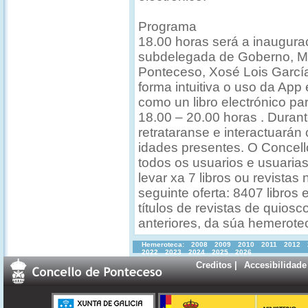
Programa
18.00 horas será a inauguraci
subdelegada de Goberno, Ma
Ponteceso, Xosé Lois García
forma intuitiva o uso da App 
como un libro electrónico pa
18.00 – 20.00 horas . Duran
retrataranse e interactuará
idades presentes. O Concello
todos os usuarios e usuaria
levar xa 7 libros ou revistas 
seguinte oferta: 8407 libros 
títulos de revistas de quios
anteriores, da súa hemerote
Hemeroteca:
2008
2009
2010
2011
2012
2022
2023
2024
2025
2026
Creditos
|
Accesibilidade