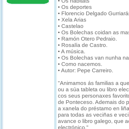
• Os hábitats
• Os deportes
• Florencio Delgado Gurriará
• Xela Arias
• Castelao
• Os Bolechas coidan as ma
• Ramón Otero Pedraio.
• Rosalía de Castro.
• A música.
• Os Bolechas van nunha na
• Como nacemos.
• Autor: Pepe Carreiro.
"Animamos ás familias a que 
ou a súa tableta ou libro ele
cos seus personaxes favorito
de Ponteceso. Ademais do pr
a xanela do préstamo en li
para todas as veciñas e vec
avance o libro galego, que a
electrónico."