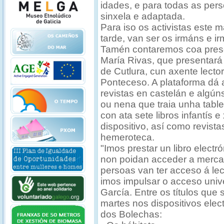
idades, e para todas as perso
sinxela e adaptada.
Para iso os activistas este 
tarde, van ser os irmáns e 
Tamén contaremos coa pres
María Rivas, que presentará 
de Cutlura, cun axente lector
Ponteceso. A plataforma dá ac
revistas en castelán e algún
ou nena que traia unha tablet
con ata sete libros infantís
dispositivo, así como revista
hemeroteca.
"Imos prestar un libro elect
non poidan acceder a mercar
persoas van ter acceso á lec
imos impulsar o acceso unive
García. Entre os títulos que
martes nos dispositivos elec
dos Bolechas: