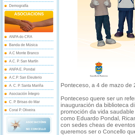
Demografía
ASOCIACIONS
ANPA do CRA
Banda de Música
A.C Monte Branco
A.C. P. San Martín
ANPA E. Pondal
A.C.P. San Eleuterio
Ponteceso, a 4 de mazo de
A. C. P. Santa Mariña
Asociación Íntegro
Ponteceso quere ser un refe
C. P. Brisas do Mar
inauguración da biblioteca di
Coral P. Oliveira
promoción da vida saudable 
como Eduardo Pondal, Ricar
con sedes cheas de eventos 
queremos ser o Concello qu