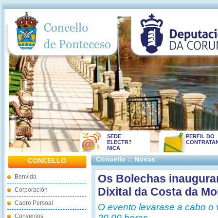
SEDE
PERFIL DO
ELECTR?
CONTRATA
NICA
Concello :: Novas
CONCELLO
Os Bolechas inaugurar
Benvida
Dixital da Costa da Mo
Corporación
Cadro Persoal
O evento levarase a cabo o 
Convenios
20.00 horas