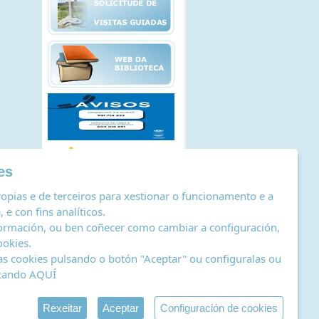
es
opias e de terceiros para xestionar o funcionamento e a
 e con fins analíticos.
ormación, ou ben coñecer como cambiar a configuración,
ookies
.
as cookies pulsando o botón "Aceptar" ou configuralas ou
icando
AQUÍ
stro de actividades de tratamento
|
RSS
by Abertal
Rexeitar
Aceptar
Configuración de cookies