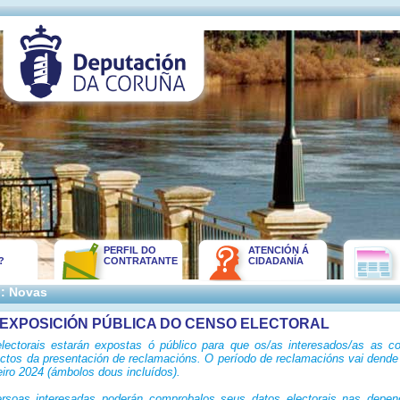
PERFIL DO
ATENCIÓN Á
?
CONTRATANTE
CIDADANÍA
:: Novas
EXPOSICIÓN PÚBLICA DO CENSO ELECTORAL
electorais estarán expostas ó público para que os/as interesados/as as co
ectos da presentación de reclamacións. O período de reclamacións vai dende
eiro 2024 (ámbolos dous incluídos).
rsoas interesadas poderán comprobalos seus datos electorais nas depen