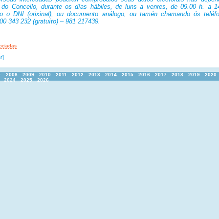
 do Concello, durante os días hábiles, de luns a venres, de 09.00 h. a 14
do o DNI (orixinal), ou documento análogo, ou tamén chamando ós teléf
00 343 232 (gratuíto) – 981 217439.
ociadas
r]
:
2008
2009
2010
2011
2012
2013
2014
2015
2016
2017
2018
2019
2020
2024
2025
2026