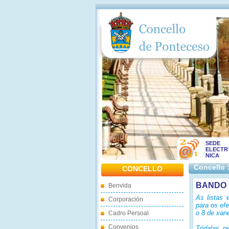
SEDE
ELECTR
NICA
Concello 
CONCELLO
BANDO 
Benvida
As listas 
Corporación
para os ef
o 8 de xan
Cadro Persoal
Convenios
Tódalas pe