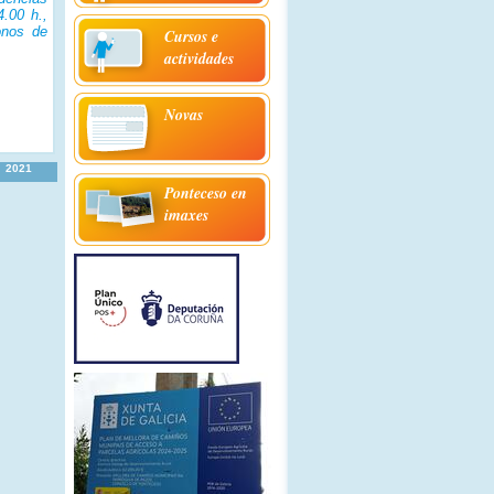
.00 h.,
onos de
Cursos e
actividades
Novas
2021
Ponteceso en
imaxes