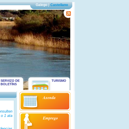
Galego
|
Castellano
SERVIZO DE
TURISMO
BOLETÍNS
Axenda
nsulten
 o 1 ata
Emprego
dencias