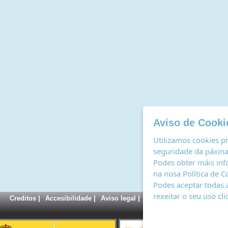
Aviso de Cooki
Utilizamos cookies pr
seguridade da páxina,
Podes obter máis inf
na nosa
Política de C
Podes aceptar todas 
rexeitar o seu uso cl
Creditos
|
Accesibilidade
|
Aviso legal
|
Política de cookies
|
Rexi