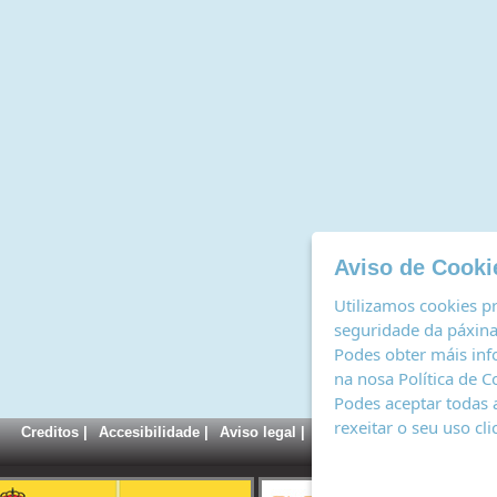
Aviso de Cooki
Utilizamos cookies pr
seguridade da páxina,
Podes obter máis inf
na nosa
Política de C
Podes aceptar todas 
rexeitar o seu uso cl
Creditos
|
Accesibilidade
|
Aviso legal
|
Política de cookies
|
Rexi