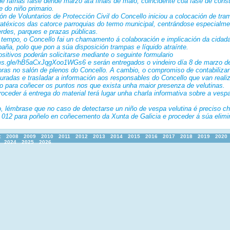
e raíñas faise dende marzo ata finais de maio, coincidente coa fase de cons
e do niño primario.
n de Voluntarios de Protección Civil do Concello iniciou a colocación de tr
ratéxicos das catorce parroquias do termo municipal, centrándose especialme
rdes, parques e prazas públicas.
empo, o Concello fai un chamamento á colaboración e implicación da cidad
aña, polo que pon a súa disposición trampas e líquido atraínte.
sitivos poderán solicitarse mediante o seguinte formulario
rms.gle/hB5aCxJqgXoo1WGs6 e serán entregados o vindeiro día 8 de marzo d
oras no salón de plenos do Concello. A cambio, o compromiso de contabilizar
turadas e trasladar a información aos responsables do Concello que van reali
 para coñecer os puntos nos que exista unha maior presenza de velutinas.
oceder á entrega do material terá lugar unha charla informativa sobre a vesp
 lémbrase que no caso de detectarse un niño de vespa velutina é preciso c
o 012 para poñelo en coñecemento da Xunta de Galicia e proceder á súa elimi
:
2008
2009
2010
2011
2012
2013
2014
2015
2016
2017
2018
2019
2020
2024
2025
2026