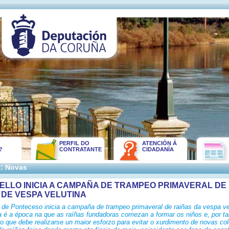
PERFIL DO
ATENCIÓN Á
?
CONTRATANTE
CIDADANÍA
:: Novas
ELLO INICIA A CAMPAÑA DE TRAMPEO PRIMAVERAL DE
 DE VESPA VELUTINA
 de Ponteceso inicia a campaña de trampeo primaveral de raiñas da vespa ve
a é a época na que as raíñas fundadoras comezan a formar os niños e, por ta
 que debe realizarse un maior esforzo para evitar o xurdimento de novas col