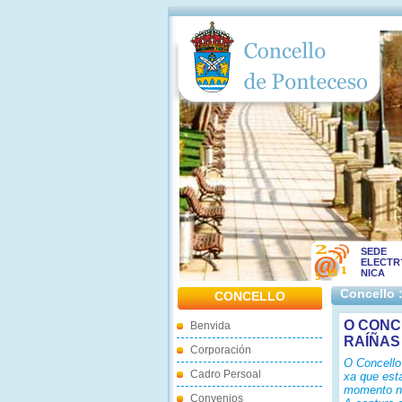
SEDE
ELECTR
NICA
Concello 
CONCELLO
O CONC
Benvida
RAÍÑAS
Corporación
O Concello
Cadro Persoal
xa que est
momento no
Convenios