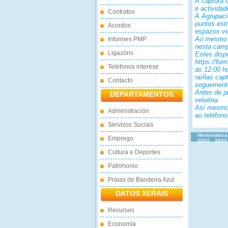
A captura d
e actividad
Contratos
A Agrupació
puntos est
Acordos
espazos ve
Ao mesmo t
Informes PMP
nesta camp
Ligazóns
Estes dispo
https://fo
Teléfonos interese
ás 12:00 h
raíñas cap
Contacto
seguemento
Antes de pr
DEPARTAMENTOS
velutina.
Así mesmo,
Administración
ao teléfon
Servizos Sociais
Hemeroteca
Emprego
2022
2023
Cultura e Deportes
Patrimonio
Praias de Bandeira Azul
DATOS XERAIS
Recursos
Economía