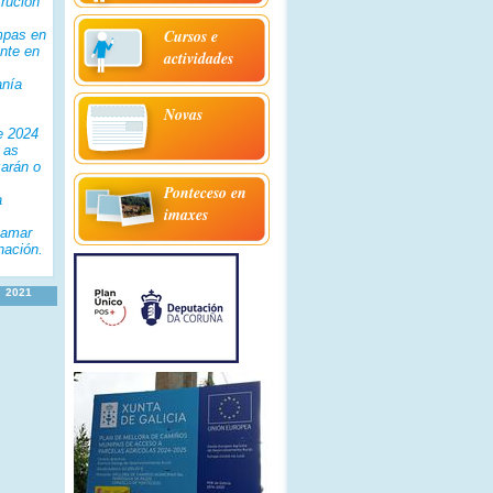
trución
Cursos e
ampas en
nte en
actividades
anía
Novas
e 2024
 as
zarán o
Ponteceso en
a
imaxes
hamar
nación.
2021