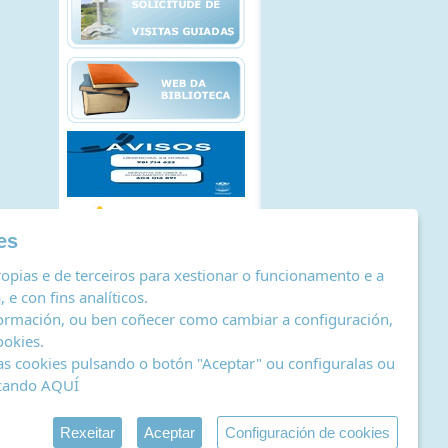
es
opias e de terceiros para xestionar o funcionamento e a
 e con fins analíticos.
ormación, ou ben coñecer como cambiar a configuración,
ookies
.
as cookies pulsando o botón "Aceptar" ou configuralas ou
icando
AQUÍ
stro de actividades de tratamento
|
RSS
by Abertal
Rexeitar
Aceptar
Configuración de cookies