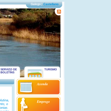
Galego
|
Castellano
SERVIZO DE
TURISMO
BOLETÍNS
Axenda
lutina,
Emprego
nto, o
onias.