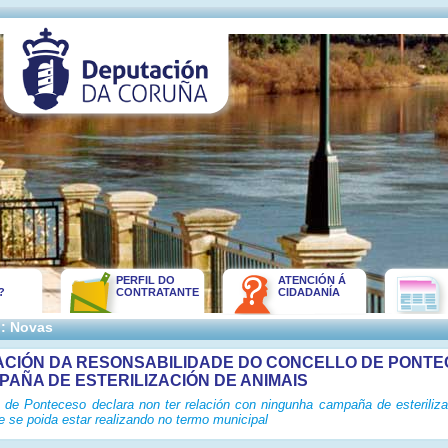
PERFIL DO
ATENCIÓN Á
?
CONTRATANTE
CIDADANÍA
:: Novas
CIÓN DA RESONSABILIDADE DO CONCELLO DE PONT
PAÑA DE ESTERILIZACIÓN DE ANIMAIS
 de Ponteceso declara non ter relación con ningunha campaña de esteriliza
e se poida estar realizando no termo municipal