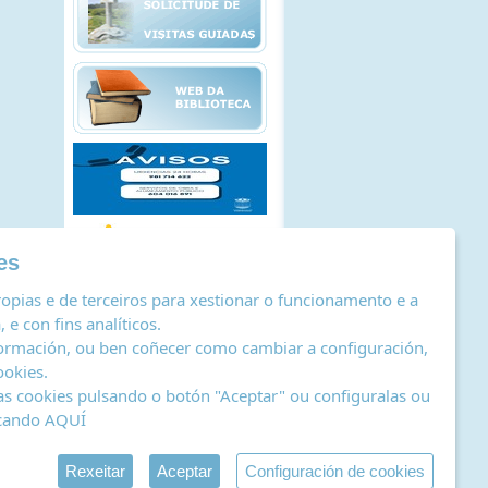
es
opias e de terceiros para xestionar o funcionamento e a
 e con fins analíticos.
ormación, ou ben coñecer como cambiar a configuración,
ookies
.
as cookies pulsando o botón "Aceptar" ou configuralas ou
icando
AQUÍ
stro de actividades de tratamento
|
RSS
by Abertal
Rexeitar
Aceptar
Configuración de cookies