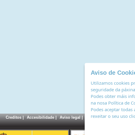
Aviso de Cooki
Utilizamos cookies pr
seguridade da páxina,
Podes obter máis inf
na nosa
Política de C
Podes aceptar todas 
rexeitar o seu uso cl
Creditos
|
Accesibilidade
|
Aviso legal
|
Política de cookies
|
Rexi