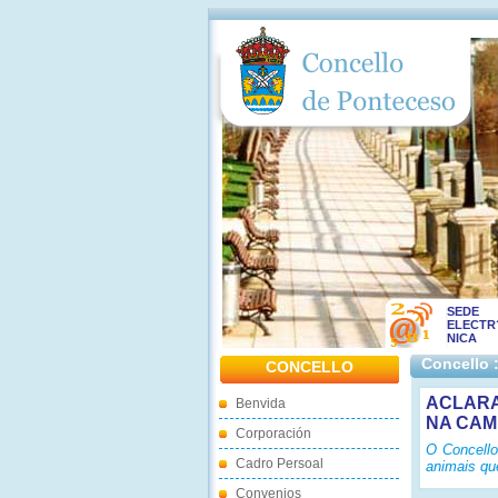
SEDE
ELECTR
NICA
Concello 
CONCELLO
ACLARA
Benvida
NA CAM
Corporación
O Concello
Cadro Persoal
animais qu
Convenios