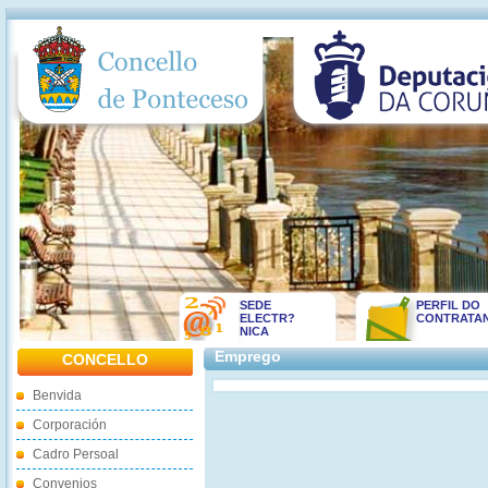
SEDE
PERFIL DO
ELECTR?
CONTRATA
NICA
Emprego
CONCELLO
Benvida
Corporación
Cadro Persoal
Convenios