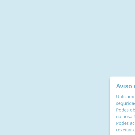
Aviso 
Utilizamo
seguridad
Podes ob
na nosa
Podes ac
rexeitar 