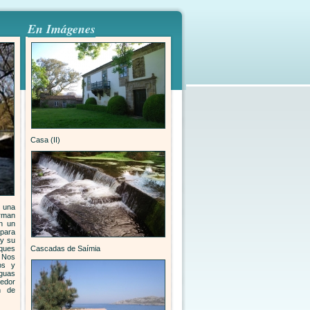
En Imágenes
Casa (II)
e una
orman
en un
para
 y su
sques
Cascadas de Saímia
. Nos
tos y
guas
edor
ón de