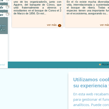
uno de los organizadores, junto con
En el río existe mucha diversid
Aguirre, del banquete de Conxo, que
vida, interrelacionada y sustentad
ide
unió fraternalmente a obreros y
el bosque de ribera. Todas e
estudiantes en el bosque de Conxo el 2
especies tienen una importante fu
sas
de Marzo de 1856. En est...
en el ecosistema, asegurando su...
ver más
ver má
Acces
ertal
Utilizamos cook
su experiencia 
En esta web recabamo
para gestionar el fun
analíticos. Puede con