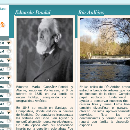
llano
Eduardo Pondal
Río Anllóns
ión
dad
rés
as
res
tas
Eduardo María González-Pondal y
En las orillas del Río Anllóns crec
Abente, nació en Ponteceso, el 8 de
estrecha banda de árboles que f
ar
febrero de 1835, en una familia de
los bosques de la ribera. Cumpl
origen hidalga, enriquecida con la
papel ecológico fundamental 
emigración a América.
ayudar a conservar nuestros ríos
ros
diversa flora y fauna. Estos bo
En 1848 se instaló en Santiago de
también diversifican el paisaje
rés
Compostela, dónde estudió la carrera
ofrecen distintos aprovechamien
de Medicina. De estudiante frecuentaba
servicios, filtran las a
las tertulias del Liceo San Agustín y
contaminantes y forman un corr
es
conoció al también poeta Aurelio Aguirre.
natural que facilita la dispersi
De esta época data su apasionado
especies
ica
interés por la cuestión regionalista. Fue