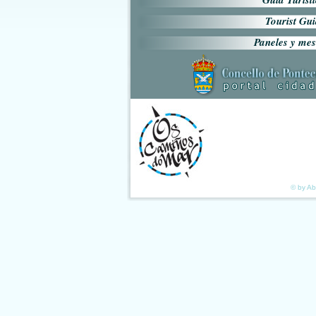
Tourist Gu
Paneles y me
© by Ab