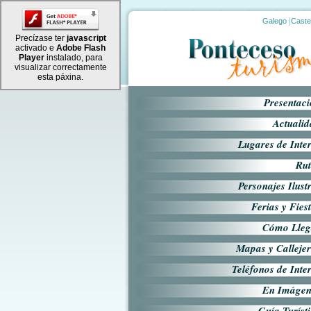
|
Galego
Caste
Precízase ter
javascript
activado e
Adobe Flash
Player
instalado, para
visualizar correctamente
esta páxina.
Presentac
Actuali
Lugares de Inte
Rut
Personajes Ilust
Ferias y Fies
Cómo Lleg
Mapas y Calleje
Teléfonos de Inte
En Imágen
Guía Turíst