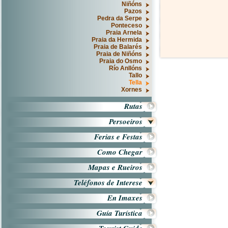
Niñóns
Pazos
Pedra da Serpe
Ponteceso
Praia Arnela
Praia da Hermida
Praia de Balarés
Praia de Niñóns
Praia do Osmo
Río Anllóns
Tallo
Tella
Xornes
Rutas
Persoeiros
Ferias e Festas
Como Chegar
Mapas e Rueiros
Teléfonos de Interese
En Imaxes
Guía Turística