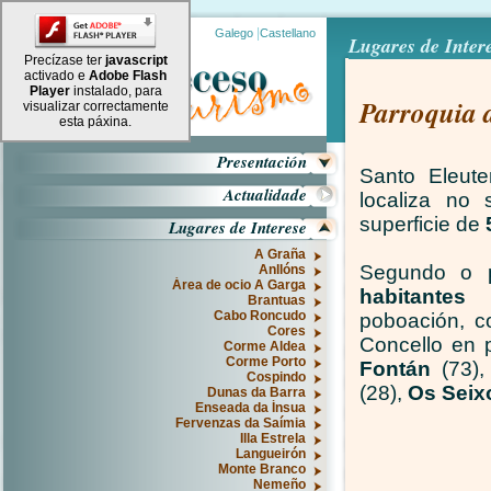
|
Galego
Castellano
Lugares de Intere
Precízase ter
javascript
activado e
Adobe Flash
Player
instalado, para
Parroquia d
visualizar correctamente
esta páxina.
Presentación
Santo Eleute
Actualidade
localiza no
superficie de
Lugares de Interese
A Graña
Segundo o p
Anllóns
Área de ocio A Garga
habitantes
r
Brantuas
Cabo Roncudo
poboación, c
Cores
Concello en 
Corme Aldea
Corme Porto
Fontán
(73)
Cospindo
(28),
Os Seix
Dunas da Barra
Enseada da Ínsua
Fervenzas da Saímia
Illa Estrela
Langueirón
Monte Branco
Nemeño