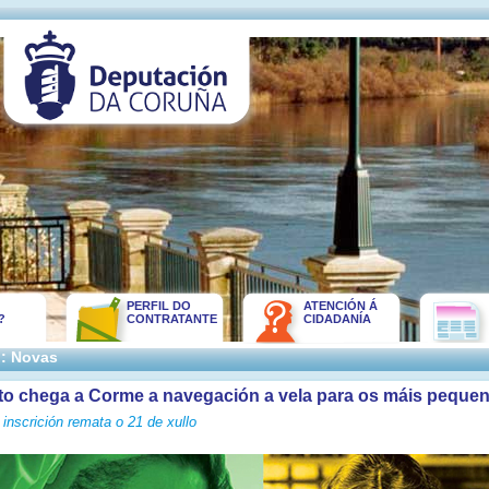
PERFIL DO
ATENCIÓN Á
?
CONTRATANTE
CIDADANÍA
:: Novas
to chega a Corme a navegación a vela para os máis peque
inscrición remata o 21 de xullo