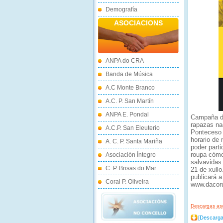
Demografía
ASOCIACIONS
ANPA do CRA
Banda de Música
A.C Monte Branco
A.C. P. San Martín
ANPA E. Pondal
Campaña de
rapazas na
A.C.P. San Eleuterio
Ponteceso 
horario de 
A. C. P. Santa Mariña
poder parti
roupa cómo
Asociación Íntegro
salvavidas
C. P. Brisas do Mar
21 de xullo
publicará 
Coral P. Oliveira
www.dacoru
Descargas as
[Descarga