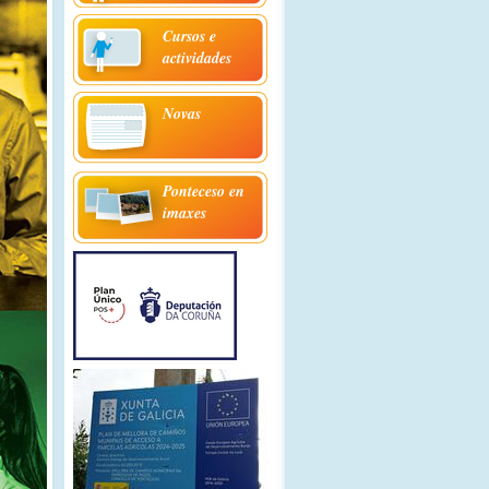
Cursos e
actividades
Novas
Ponteceso en
imaxes