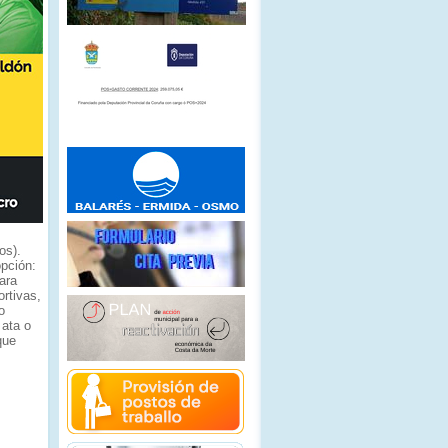
os).
pción:
ara
ortivas,
o
 ata o
que