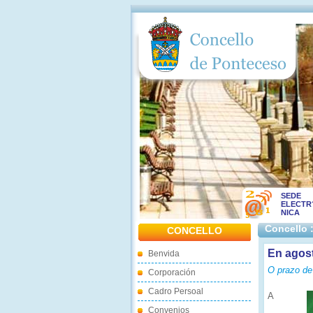
SEDE
ELECTR
NICA
Concello 
CONCELLO
En agos
Benvida
O prazo de 
Corporación
Cadro Persoal
A
Convenios