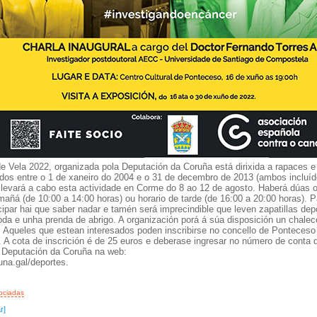
 Vela 2022, organizada pola Deputación da Coruña está dirixida a rapaces e
dos entre o 1 de xaneiro do 2004 e o 31 de decembro de 2013 (ambos incluíd
levará a cabo esta actividade en Corme do 8 ao 12 de agosto. Haberá dúas o
mañá (de 10:00 a 14:00 horas) ou horario de tarde (de 16:00 a 20:00 horas). P
cipar hai que saber nadar e tamén será imprecindible que leven zapatillas dep
da e unha prenda de abrigo. A organización porá á súa disposición un chalec
. Aqueles que estean interesados poden inscribirse no concello de Ponteceso
. A cota de inscrición é de 25 euros e deberase ingresar no número de conta 
a Deputación da Coruña na web:
na.gal/deportes.
ociadas
r]