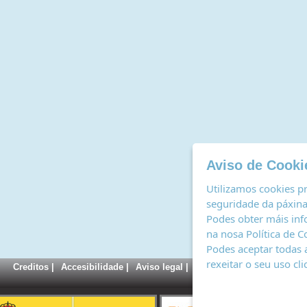
Aviso de Cooki
Utilizamos cookies pr
seguridade da páxina,
Podes obter máis inf
na nosa
Política de C
Podes aceptar todas 
rexeitar o seu uso cl
Creditos
|
Accesibilidade
|
Aviso legal
|
Política de cookies
|
Rexi