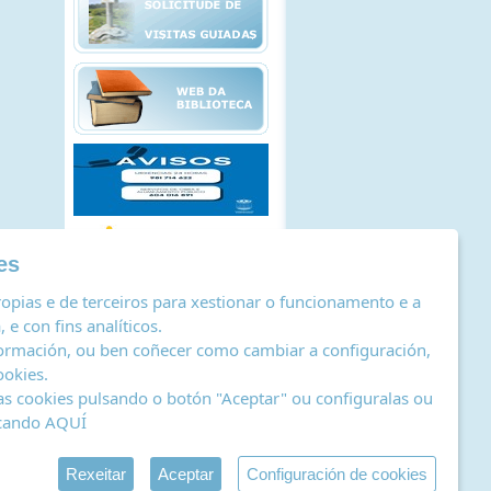
es
opias e de terceiros para xestionar o funcionamento e a
 e con fins analíticos.
ormación, ou ben coñecer como cambiar a configuración,
ookies
.
as cookies pulsando o botón "Aceptar" ou configuralas ou
icando
AQUÍ
stro de actividades de tratamento
|
RSS
by Abertal
Rexeitar
Aceptar
Configuración de cookies