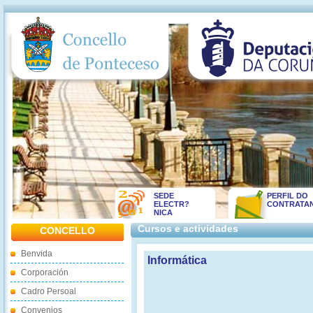
SEDE
PERFIL DO
ELECTR?
CONTRATA
NICA
Cursos e actividades
CONCELLO
Benvida
Informática
Corporación
Cadro Persoal
Convenios