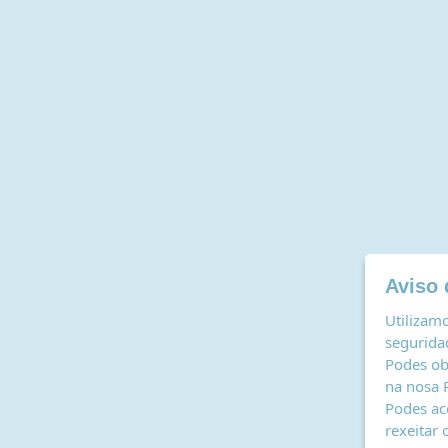
Aviso 
Utilizamo
seguridad
Podes ob
na nosa
Podes ac
rexeitar 