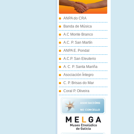
ANPA do CRA
Banda de Música
A.C Monte Branco
A.C. P. San Martín
ANPA E. Pondal
A.C.P. San Eleuterio
A. C. P. Santa Mariña
Asociación Íntegro
C. P. Brisas do Mar
Coral P. Oliveira