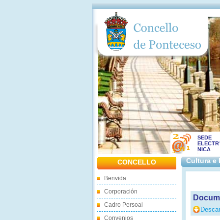
SEDE
ELECTR
NICA
Cultura e
CONCELLO
Benvida
Corporación
Docume
Cadro Persoal
Descar
Convenios