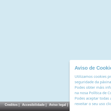
Aviso de Cooki
Utilizamos cookies pr
seguridade da páxina,
Podes obter máis inf
na nosa
Política de C
Podes aceptar todas 
rexeitar o seu uso cl
Creditos
|
Accesibilidade
|
Aviso legal
|
Política de cookies
|
Rexi