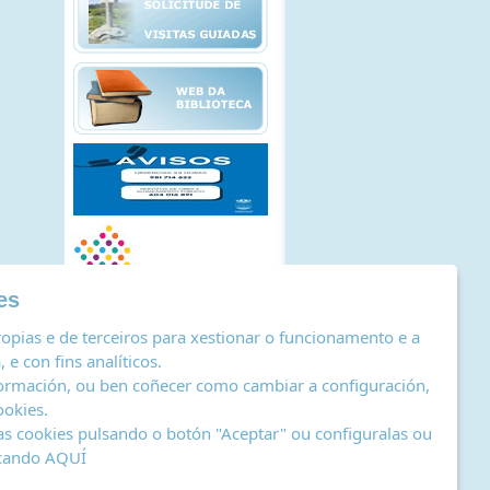
es
opias e de terceiros para xestionar o funcionamento e a
 e con fins analíticos.
ormación, ou ben coñecer como cambiar a configuración,
ookies
.
as cookies pulsando o botón "Aceptar" ou configuralas ou
icando
AQUÍ
stro de actividades de tratamento
|
RSS
by Abertal