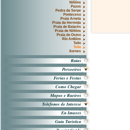
Niñóns
Pazos
Pedra da Serpe
Ponteceso
Praia Arnela
Praia da Hermida
Praia de Balarés
Praia de Niñóns
Praia do Osmo
Río Anllóns
Tallo
Tella
Xornes
Rutas
Persoeiros
Ferias e Festas
Como Chegar
Mapas e Rueiros
Teléfonos de Interese
En Imaxes
Guía Turística