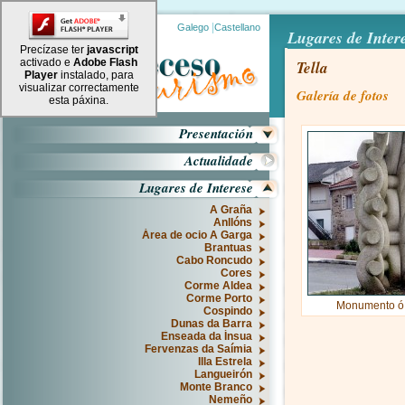
|
Galego
Castellano
Lugares de Inter
Precízase ter
javascript
activado e
Adobe Flash
Tella
Player
instalado, para
visualizar correctamente
Galería de fotos
esta páxina.
Presentación
Actualidade
Lugares de Interese
A Graña
Anllóns
Área de ocio A Garga
Brantuas
Cabo Roncudo
Cores
Corme Aldea
Corme Porto
Monumento ó 
Cospindo
Dunas da Barra
Enseada da Ínsua
Fervenzas da Saímia
Illa Estrela
Langueirón
Monte Branco
Nemeño